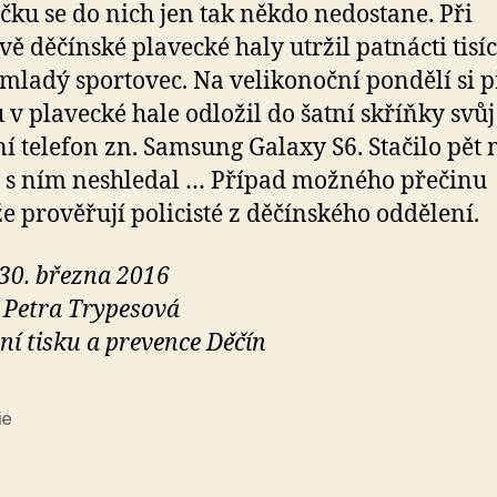
íčku se do nich jen tak někdo nedostane. Při
vě děčínské plavecké haly utržil patnácti tisí
 mladý sportovec. Na velikonoční pondělí si p
 v plavecké hale odložil do šatní skříňky svůj
í telefon zn. Samsung Galaxy S6. Stačilo pět
e s ním neshledal … Případ možného přečinu
e prověřují policisté z děčínského oddělení.
 30. března 2016
 Petra Trypesová
ní tisku a prevence Děčín
ie