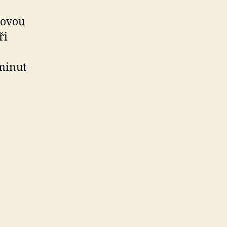
covou
ři
 minut