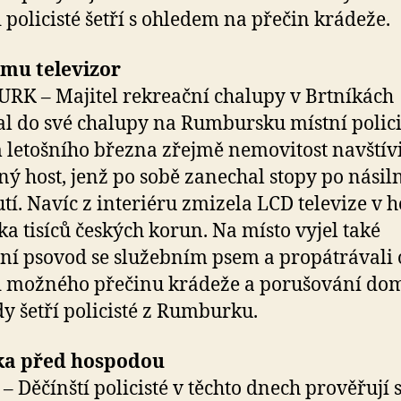
 policisté šetří s ohledem na přečin krádeže.
 mu televizor
K – Majitel rekreační chalupy v Brtníkách
al do své chalupy na Rumbursku místní polici
letošního března zřejmě nemovitost navštívi
ný host, jenž po sobě zanechal stopy po nási
tí. Navíc z interiéru zmizela LCD televize v 
ka tisíců českých korun. Na místo vyjel také
jní psovod se služebním psem a propátrávali 
d možného přečinu krádeže a porušování do
y šetří policisté z Rumburku.
ka před hospodou
– Děčínští policisté v těchto dnech prověřují 