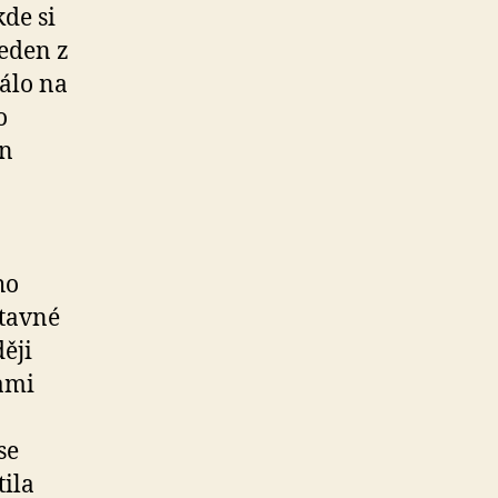
de si
Jeden z
rálo na
o
in
ho
stavné
ěji
ami
se
tila