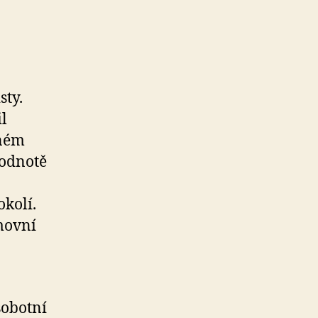
sty.
l
lném
hodnotě
okolí.
movní
sobotní