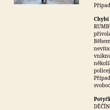
Případ
Chybí
RUMBUR
přivol
Během 
nevíta
vniknu
několi
police
Přípa
svobod
Potyč
DĚČÍN 