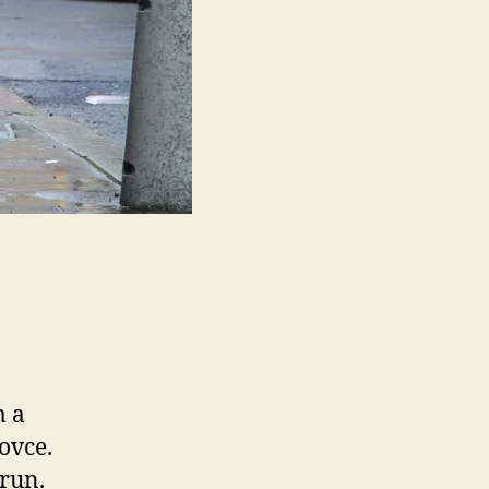
m a
ovce.
orun.