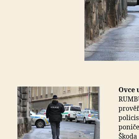
Ovce 
RUMBU
prověř
polici
poniče
Škoda 