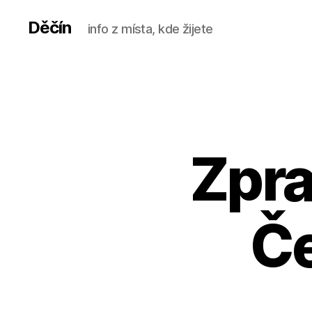
Děčín
info z místa, kde žijete
Zpra
Če