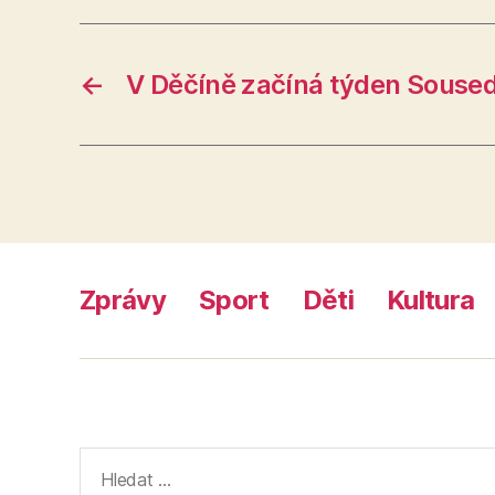
←
V Děčíně začíná týden Souse
Zprávy
Sport
Děti
Kultura
Výsledky
vyhledávání: