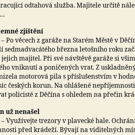
racující odtahová služba. Majitele určitě nál
 …
emné zjištění
– Po věcech z garáže na Starém Městě v Děčín
í sedmadvacátého března letošního roku zač
 jejich majitel. Při své návštěvě garáže si všim
ého vniknutí a poničených vrat. Z uskladněn
mizela motorová pila s příslušenstvím v hodn
tisíc českých korun. Na ohlášené nepříjemnosti
at policisté z Děčína s ohledem na přečin krá
n už nenašel
– Využívejte trezory v plavecké hale. Ochrání
nnosti před krádeží. Bývají na viditelných mí