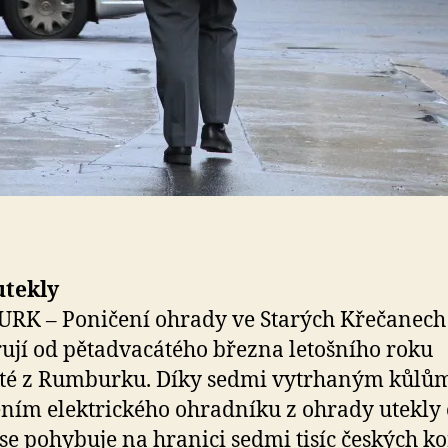
utekly
RK – Poničení ohrady ve Starých Křečanech
ují od pětadvacátého března letošního roku
sté z Rumburku. Díky sedmi vytrhaným kůlů
ním elektrického ohradníku z ohrady utekly 
se pohybuje na hranici sedmi tisíc českých k