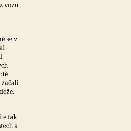
ez vozu
ě se v
al
l
ých
otě
 začali
deže.
te tak
stech a