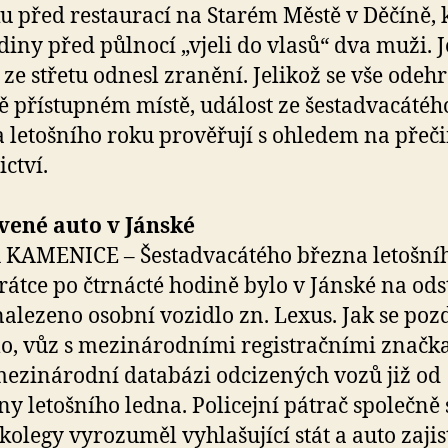
u před restaurací na Starém Městě v Děčíně, k
diny před půlnocí „vjeli do vlasů“ dva muži. 
i ze střetu odnesl zranění. Jelikož se vše odeh
ě přístupném místě, událost ze šestadvacátéh
 letošního roku prověřují s ohledem na přeč
ictví.
vené auto v Jánské
 KAMENICE – Šestadvacátého března letošní
rátce po čtrnácté hodině bylo v Jánské na od
nalezeno osobní vozidlo zn. Lexus. Jak se pozd
o, vůz s mezinárodními registračními značk
mezinárodní databázi odcizených vozů již od
ny letošního ledna. Policejní pátrač společně 
kolegy vyrozuměl vyhlašující stát a auto zajis