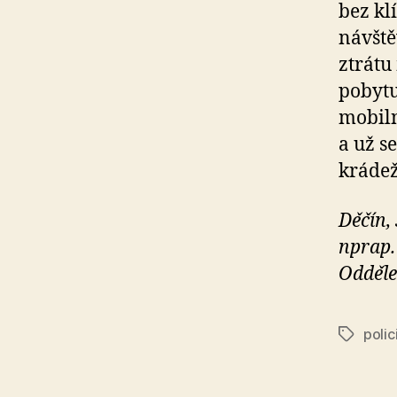
bez kl
návště
ztrátu
pobytu
mobiln
a už s
krádež
Děčín,
nprap.
Odděle
polic
Štítky