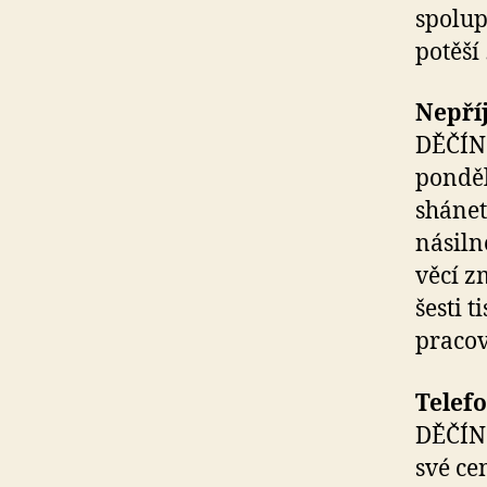
spolup
potěší
Nepříj
DĚČÍN 
ponděl
shánet
násiln
věcí z
šesti 
pracov
Telefo
DĚČÍN 
své ce