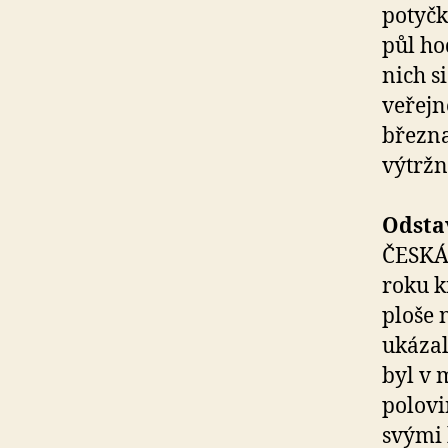
potyčk
půl ho
nich s
veřejn
března
výtržn
Odsta
ČESKÁ
roku k
ploše 
ukázal
byl v 
polovi
svými 