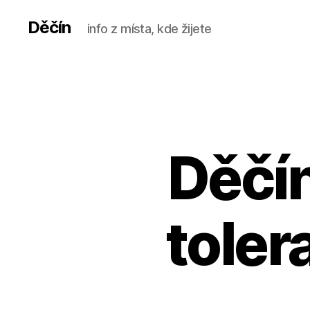
Děčín
info z místa, kde žijete
Děčín
toler