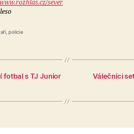
www.rozhlas.cz/sever
aleso
aři
,
policie
 fotbal s TJ Junior
Válečníci set