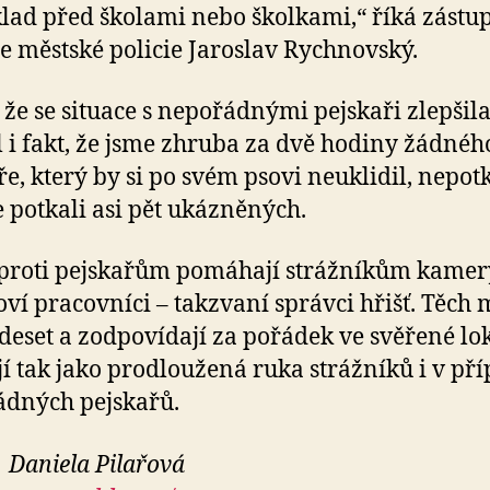
lad před školami nebo školkami,“ říká zástu
le městské policie Jaroslav Rychnovský.
 že se situace s nepořádnými pejskaři zlepšila
l i fakt, že jsme zhruba za dvě hodiny žádnéh
ře, který by si po svém psovi neuklidil, nepotk
e potkali asi pět ukázněných.
 proti pejskařům pomáhají strážníkům kamery
oví pracovníci – takzvaní správci hřišť. Těch
deset a zodpovídají za pořádek ve svěřené lok
í tak jako prodloužená ruka strážníků i v př
dných pejskařů.
 Daniela Pilařová