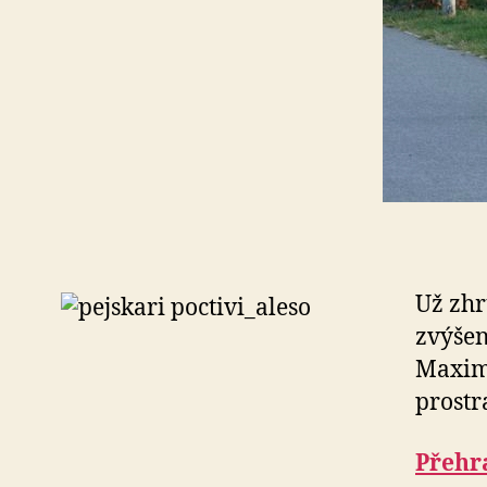
Už zhr
zvýšen
Maximá
prostr
Přehra