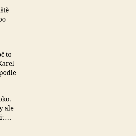
ště
 po
č to
Karel
 podle
oko.
y ale
it….