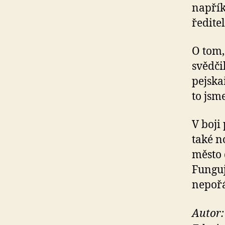
napřík
ředite
O tom,
svědči
pejska
to jsm
V boji
také n
město 
Funguj
nepořá
Autor: