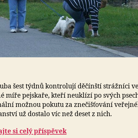
uba šest týdnů kontrolují děčínští strážníci v
é míře pejskaře, kteří neuklízí po svých psech
lní možnou pokutu za znečišťování veřejn
anství už dostalo víc než deset z nich.
jte si celý příspěvek