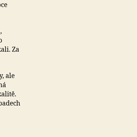
pce
,
o
ali. Za
, ale
 má
alitě.
ípadech