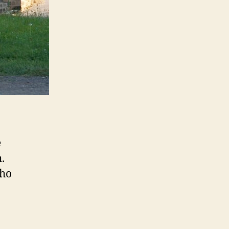
e
.
ého