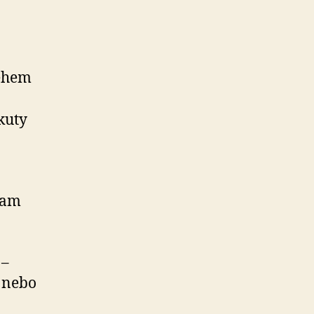
během
kuty
tam
 –
ě nebo