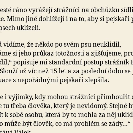
šesté ráno vyrážejí strážníci na obchůzku sídli
e. Mimo jiné dohlížejí i na to, aby si pejskaři
psech uklízeli.
 vidíme, že někdo po svém psu neuklidil,
me si jeho průkaz totožnosti a zjišťujeme, pro
dil,“ popisuje mi standardní postup strážník 
 Slouží už víc než 15 let a za poslední dobu se
tuace s nepořádnými pejskaři zlepšila.
le i výjimky, kdy mohou strážníci přimhouřit 
tu třeba člověka, který je nevidomý. Stejně b
t k sobě osobu, která by to mohla za něj uklid
o může být člověk, co má problém se zády…“
tává Válek.