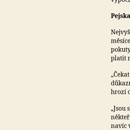
Pejska
Nejvyš
měsíce
pokuty
platit
„Čekat
důkazn
hrozí 
„Jsou 
někteř
navíc 