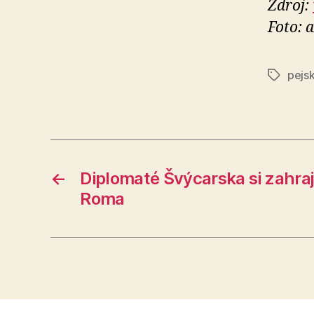
Zdroj:
Foto: 
pejsk
Štítky
←
Diplomaté Švýcarska si zahrají
Roma