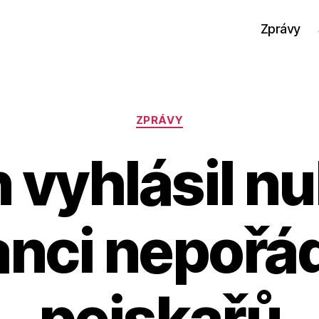
Zprávy
Rubriky
ZPRÁVY
 vyhlásil n
anci nepoř
pejskařů
A
u