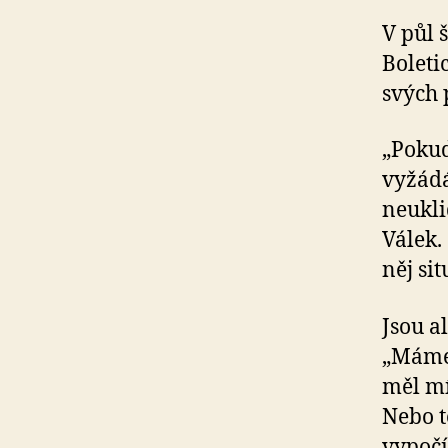
V půl 
Boletic
svých 
„Pokud
vyžádá
neukli
Válek.
něj si
Jsou a
„Máme 
měl mí
Nebo t
vypočí