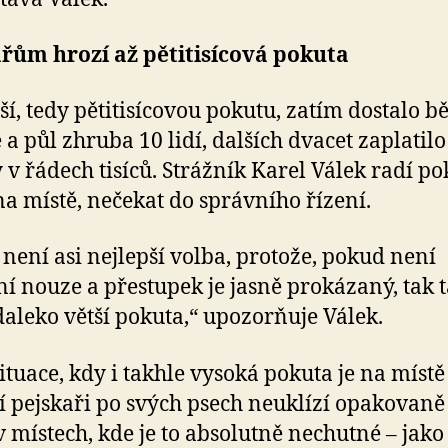
řům hrozí až pětitisícová pokuta
ší, tedy pětitisícovou pokutu, zatím dostalo 
 a půl zhruba 10 lidí, dalších dvacet zaplatilo
 v řádech tisíců. Strážník Karel Válek radí po
 na místě, nečekat do správního řízení.
 není asi nejlepší volba, protože, pokud není
í nouze a přestupek je jasně prokázaný, tak 
daleko větší pokuta,“ upozorňuje Válek.
situace, kdy i takhle vysoká pokuta je na místě
í pejskaři po svých psech neuklízí opakovan
v místech, kde je to absolutně nechutné – jako