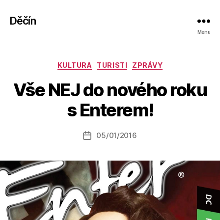
Děčín
Menu
Rubriky
KULTURA
TURISTI
ZPRÁVY
A
Vše NEJ do nového roku
u
t
s Enterem!
o
r:
Autor
05/01/2016
a
Datum
příspěvku
l
příspěvku
e
s
o