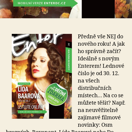
Předně vše NEJ do
nového roku! A jak
ho správně začít?
Ideálně s novým
Enterem! Lednové
číslo je od 30. 12.
na všech
distribučních
místech… Na co se
můžete těšit? Např.
na neuvěřitelně
zajímavé filmové
novinky: Osm