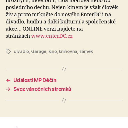
hrozných, Revenant, Lída Baarová nebo Do
posledního dechu. Nejen kinem je však člověk
živ a proto mrkněte do nového EnterDC i na
divadlo, hudbu a další kulturní a společenské
akce… ONLINE verzi najdete na
stránkách
www.enterDC.cz
divadlo
,
Garage
,
kino
,
knihovna
,
zámek
Štítky
←
Události MP Děčín
→
Svoz vánočních stromků