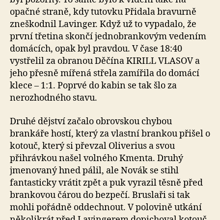
opačné straně, kdy tutovku Přidala bravurně
zneškodnil Lavinger. Když už to vypadalo, že
první třetina skončí jednobrankovým vedením
domácích, opak byl pravdou. V čase 18:40
vystřelil za obranou Děčína KIRILL VLASOV a
jeho přesně mířená střela zamířila do domácí
klece – 1:1. Poprvé do kabin se tak šlo za
nerozhodného stavu.
Druhé dějství začalo obrovskou chybou
brankáře hostí, který za vlastní brankou přišel o
kotouč, který si převzal Oliverius a svou
přihrávkou našel volného Kmenta. Druhý
jmenovaný hned pálil, ale Novák se stihl
fantasticky vrátit zpět a puk vyrazil těsně před
brankovou čárou do bezpečí. Bruslaři si tak
mohli pořádně oddechnout. V polovině utkání
několikrát před Lavingerem dopichoval kotouč