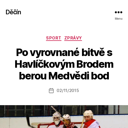
Děčín
Menu
Rubriky
SPORT
ZPRÁVY
Po vyrovnané bitvě s
A
Havlíčkovým Brodem
u
t
berou Medvědi bod
o
r:
Autor
02/11/2015
a
Datum
příspěvku
l
příspěvku
e
s
o