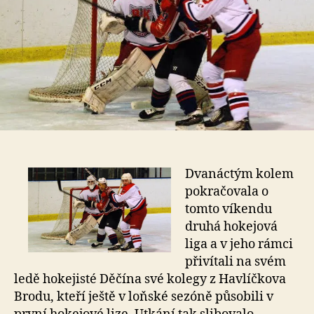
Dvanáctým kolem
pokračovala o
tomto víkendu
druhá hokejová
liga a v jeho rámci
přivítali na svém
ledě hokejisté Děčína své kolegy z Havlíčkova
Brodu, kteří ještě v loňské sezóně působili v