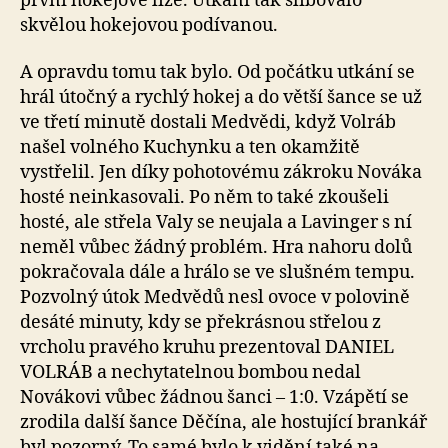
první hokejové lize. Utkání tak slibovalo
skvělou hokejovou podívanou.
A opravdu tomu tak bylo. Od počátku utkání se
hrál útočný a rychlý hokej a do větší šance se už
ve třetí minutě dostali Medvědi, když Volráb
našel volného Kuchynku a ten okamžitě
vystřelil. Jen díky pohotovému zákroku Nováka
hosté neinkasovali. Po něm to také zkoušeli
hosté, ale střela Valy se neujala a Lavinger s ní
neměl vůbec žádný problém. Hra nahoru dolů
pokračovala dále a hrálo se ve slušném tempu.
Pozvolný útok Medvědů nesl ovoce v polovině
desáté minuty, kdy se překrásnou střelou z
vrcholu pravého kruhu prezentoval DANIEL
VOLRÁB a nechytatelnou bombou nedal
Novákovi vůbec žádnou šanci – 1:0. Vzápětí se
zrodila další šance Děčína, ale hostující brankář
byl pozorný. To samé bylo k vidění také na