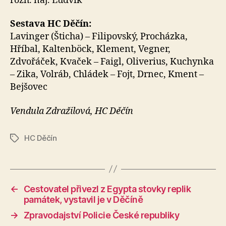
rozh. náj. Ludvík
Sestava HC Děčín:
Lavinger (Šticha) – Filipovský, Procházka,
Hříbal, Kaltenböck, Klement, Vegner,
Zdvořáček, Kvaček – Faigl, Oliverius, Kuchynka
– Zika, Volráb, Chládek – Fojt, Drnec, Kment –
Bejšovec
Vendula Zdražilová, HC Děčín
HC Děčín
Štítky
←
Cestovatel přivezl z Egypta stovky replik
památek, vystavil je v Děčíně
→
Zpravodajství Policie České republiky