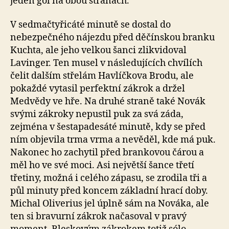
jeden gól na obou stranách.
V sedmačtyřicáté minutě se dostal do
nebezpečného nájezdu před děčínskou branku
Kuchta, ale jeho velkou šanci zlikvidoval
Lavinger. Ten musel v následujících chvílích
čelit dalším střelám Havlíčkova Brodu, ale
pokaždé vytasil perfektní zákrok a držel
Medvědy ve hře. Na druhé straně také Novák
svými zákroky nepustil puk za svá záda,
zejména v šestapadesáté minutě, kdy se před
ním objevila trma vrma a nevěděl, kde má puk.
Nakonec ho zachytil před brankovou čárou a
měl ho ve své moci. Asi největší šance třetí
třetiny, možná i celého zápasu, se zrodila tři a
půl minuty před koncem základní hrací doby.
Michal Oliverius jel úplně sám na Nováka, ale
ten si bravurní zákrok načasoval v pravý