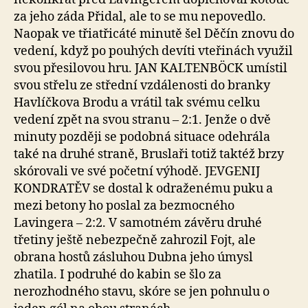
za jeho záda Přidal, ale to se mu nepovedlo.
Naopak ve třiatřicáté minutě šel Děčín znovu do
vedení, když po pouhých devíti vteřinách využil
svou přesilovou hru. JAN KALTENBÖCK umístil
svou střelu ze střední vzdálenosti do branky
Havlíčkova Brodu a vrátil tak svému celku
vedení zpět na svou stranu – 2:1. Jenže o dvě
minuty později se podobná situace odehrála
také na druhé straně, Bruslaři totiž taktéž brzy
skórovali ve své početní výhodě. JEVGENIJ
KONDRATĚV se dostal k odraženému puku a
mezi betony ho poslal za bezmocného
Lavingera – 2:2. V samotném závěru druhé
třetiny ještě nebezpečně zahrozil Fojt, ale
obrana hostů zásluhou Dubna jeho úmysl
zhatila. I podruhé do kabin se šlo za
nerozhodného stavu, skóre se jen pohnulu o