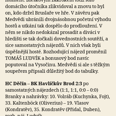
moment. Bleskovým zákrokem totiž sólo
domácího útočníka zlikvidoval a znovu to byl
on, kdo držel Bruslaře ve hře. V závěru pak
Medvědi ubránili dvojnásobnou početní výhodu
hostů a utkání tak dospělo do prodloužení. V
něm se nikdo nedokázal prosadit a diváci v
hledišti se tak dočkali dovednostních soutěží, a
sice samostatných nájezdů. V nich však byli
úspěšnější hosté. Rozhodující nájezd proměnil
TOMÁŠ LUDVÍK a bonusový bod navíc
poputoval na Vysočinu. Medvědi si ale s těžkým
soupeřem připsali důležitý bod do tabulky.
HC Děčín – BK Havlíčkův Brod 2:3
po
samostatných nájezdech (1:1, 1:1, 0:0 – 0:0)
Branky a nahrávky: 10. Volráb (Kuchynka, Fojt),
33. Kaltenböck (Oliverius) – 19. Vlasov
(Kondratěv), 35. Kondratěv (Přidal, Duben),