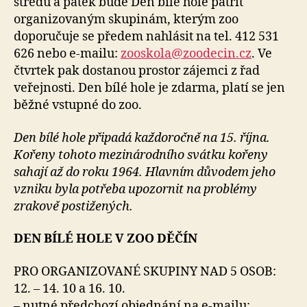
středu a pátek bude Den bílé hole patřit
organizovaným skupinám, kterým zoo
doporučuje se předem nahlásit na tel. 412 531
626 nebo e-mailu:
zooskola@zoodecin.cz
. Ve
čtvrtek pak dostanou prostor zájemci z řad
veřejnosti. Den bílé hole je zdarma, platí se jen
běžné vstupné do zoo.
Den bílé hole připadá každoročně na 15. října.
Kořeny tohoto mezinárodního svátku kořeny
sahají až do roku 1964. Hlavním důvodem jeho
vzniku byla potřeba upozornit na problémy
zrakově postižených.
DEN BÍLÉ HOLE V ZOO DĚČÍN
PRO ORGANIZOVANÉ SKUPINY NAD 5 OSOB:
12. – 14. 10 a 16. 10.
– nutné předchozí objednání na e-mailu: