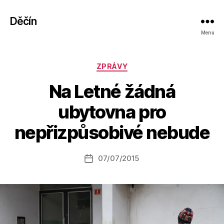
Děčín
Menu
Rubriky
ZPRÁVY
Na Letné žádná
A
ubytovna pro
u
t
nepřizpůsobivé nebude
o
r:
Autor
07/07/2015
a
Datum
příspěvku
l
příspěvku
e
s
o