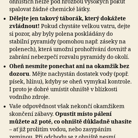
ohništích nelze pod hrozbou vysokých pokut
spalovat žádné chemické látky.
Dělejte jen takový táborák, který dokážete
zvládnout!
Pokud chystáte velkou vatru, dejte
si pozor, aby byly polena poskládány do
stabilní pyramidy (pomohou např. záseky na
polenech), která umožní prohořívání dovnitř a
zabrání nebezpečí rozvalu pyramidy do okolí.
Oheň nesmíte ponechat ani na okamžik bez
dozoru
. Mějte nachystán dostatek vody (popř.
písek, hlínu), kdyby se oheň vymykal kontrole.
I proto je dobré umístit ohniště v blízkosti
vodního zdroje.
Vaše odpovědnost však nekončí okamžikem
skončení zábavy.
Opustit místo pálení
můžete až poté, co ohniště důkladně uhasíte
– ať již prolitím vodou, nebo zasypáním
zeminou. Při odchodu se z ohniště nesmí