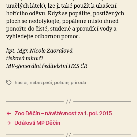
umělých látek), lze ji také použít k uhašení
hořícího oděvu. Když se popálíte, postižených
ploch se nedotýkejte, popálené místo ihned
ponořte do čisté, studené a proudící vody a
vyhledejte odbornou pomoc.
kpt. Mgr. Nicole Zaoralová
tisková mluvčí
MV-generální ředitelství HZS ČR
hasiči
,
nebezpečí
,
policie
,
příroda
Štítky
←
Zoo Děčín – návštěvnost za 1. pol. 2015
→
Události MP Děčín