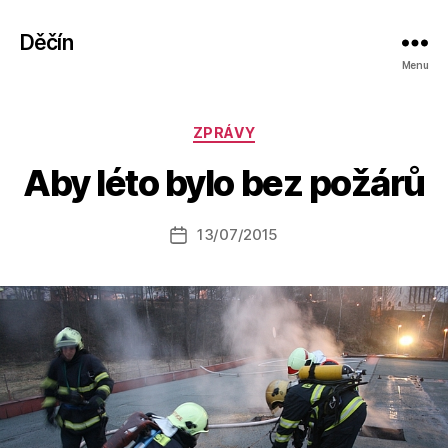
Děčín
Menu
A
Rubriky
ZPRÁVY
u
t
Aby léto bylo bez požárů
o
r:
Autor
13/07/2015
a
Datum
příspěvku
l
příspěvku
e
s
o