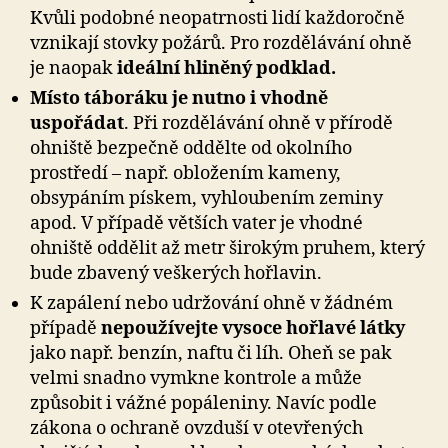
Kvůli podobné neopatrnosti lidí každoročně
vznikají stovky požárů. Pro rozdělávání ohně
je naopak
ideální hliněný podklad.
Místo táboráku je nutno i vhodně
uspořádat
. Při rozdělávání ohně v přírodě
ohniště bezpečně oddělte od okolního
prostředí – např. obložením kameny,
obsypáním pískem, vyhloubením zeminy
apod. V případě větších vater je vhodné
ohniště oddělit až metr širokým pruhem, který
bude zbavený veškerých hořlavin.
K zapálení nebo udržování ohně v žádném
případě
nepoužívejte vysoce hořlavé látky
jako např. benzín, naftu či líh. Oheň se pak
velmi snadno vymkne kontrole a může
způsobit i vážné popáleniny. Navíc podle
zákona o ochraně ovzduší v otevřených