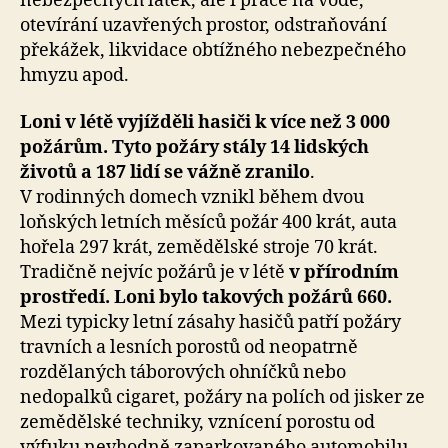
nebezpečných látek, ale i práce na vodě,
otevírání uzavřených prostor, odstraňování
překážek, likvidace obtížného nebezpečného
hmyzu apod.
Loni v létě vyjížděli hasiči k více než 3 000
požárům. Tyto požáry stály 14 lidských
životů a 187 lidí se vážně zranilo
.
V rodinných domech vznikl během dvou
loňských letních měsíců požár 400 krát, auta
hořela 297 krát, zemědělské stroje 70 krát.
Tradičně nejvíc požárů je v létě
v přírodním
prostředí. Loni bylo takových požárů 660.
Mezi typicky letní zásahy hasičů patří požáry
travních a lesních porostů od neopatrně
rozdělaných táborových ohníčků nebo
nedopalků cigaret, požáry na polích od jisker ze
zemědělské techniky, vznícení porostu od
výfuku nevhodně zaparkovaného automobilu