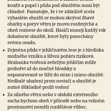
kouřit a popel i půda pod ohništěm musí být
chladné. Pamatujte, že i ve zdánlivě zcela
vyhaslém ohništi se mohou skrývat žhavé
oharky a poryv větru je znovu rozdmýchá a
oheň roznese do okolí. Hasiči musejí každý rok
dohašovat ohniště, které byly ponechány
svému osudu.
Zejména půda v jehličnatém lese je z hlediska
možného vzniku a šíření požáru riziková.
Hrabanka tvořená zetlelým jehličím může
prohořet až do značné hloubky a
nepozorovaně se šířit do stran i mimo ohniště.
Nedbalé uhašení proto nestačí a ohniště je
nutné důkladně prolít vodou!
Za silného větru nebo v období extrémního
sucha bychom oheň v přírodě nebo na volném
prostranství neměli rozdělávat vůbec.