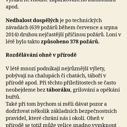
apod.
Nedbalost dospělých
je po technických
závadách (639 požárů během července a srpna
2014) druhou nejčastější příčinou požárů. Loni v
létě bylo takto
způsobeno 378 požárů.
Rozdělávání ohně v přírodě
V létě mnozí podnikají nejrůznější výlety,
pobývají na chalupách či chatách, táboří v
přírodě apod. Při těchto příležitostech se často
neobejdeme bez
táboráku
, grilování a opékání
buřtů.
Také při tom bychom si měli dávat pozor a
dodržovat několik základních bezpečnostních
pravidel, které chrání nás i okolí. Oheň v
přírodě se totiž může velice snadno vymknout