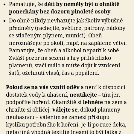
Pamatujte, že
děti by neměly být u ohniště
ponechány bez dozoru plnoleté osoby
.
Do ohně nikdy nevhazujte jakékoliv výbušné
předměty (rachejtle, světlice, patrony, nádoby
se stlačeným plynem, munici). Oheň
neroznášejte po okolí, např. na zapálené větvi.
Pamatujte, že oheň a alkohol nepatří k sobě.
Zvlášť pozor na sezení a hry příliš blízko
plamenů, stačí málo a může dojít k vznícení
šatů, ožehnutí vlasů, řas a popálení.
Pokud se na vás vznítí oděv
a není k dispozici
dostatek vody k uhašení,
neutíkejte
– tím jen
podpoříte hoření. Okamžitě si
lehněte
na zem a
chraňte si obličej.
Válejte se
, dokud plameny
neuhasnou – válením se zamezí přístupu
kyslíku potřebného k hoření. Je-li po ruce deka,
nebo jiná vhodná textilie (nesmí to být látka z