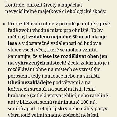
kontrole, ohrozit životy a napáchat
nevyčíslitelné majetkové či ekologické škody.
Při rozdělávání ohně v přírodě je nutné v prvé
řadě zvolit vhodné místo pro ohniště. To by
mělo být
vzdáleno nejméně 50 m od okraje
lesa
a v dostatečné vzdálenosti od budov a
vůbec všech věcí, které se mohou vznítit.
Pamatujte, že
v lese lze rozdělávat oheň jen
na vyhrazených místech!
Zcela zakázáno je i
rozdělávání ohně na místech se vzrostlým
porostem, tedy i na louce nebo na strništi.
Oheň nezakládejte
pod větvemi a na
kořenech stromů, na suchém listí, lesní
hrabance (zetlelá vrstva jehličí)nebo rašelině,
ani v blízkosti stohů (minimálně 100 m),
seníků apod. Létající jiskry nebo náhlý poryv
větru totiž velmi snadno způsobí neštěstí.