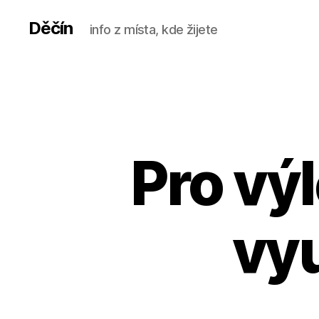
Děčín
info z místa, kde žijete
Pro vý
vyu