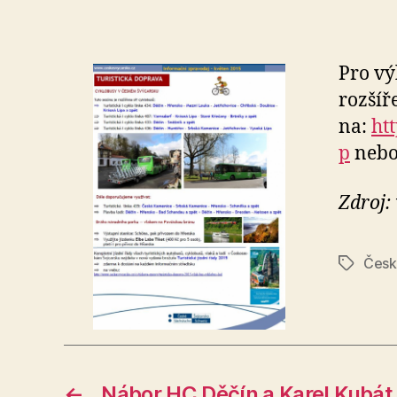
Pro vý
rozšíř
na:
ht
p
nebo
Zdroj:
Česk
Štítky
←
Nábor HC Děčín a Karel Kubát