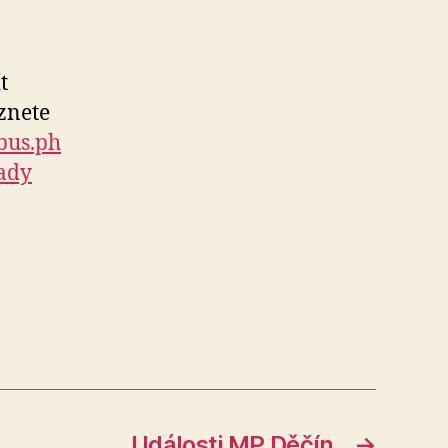
t
znete
bus.ph
rady
Události MP Děčín
→