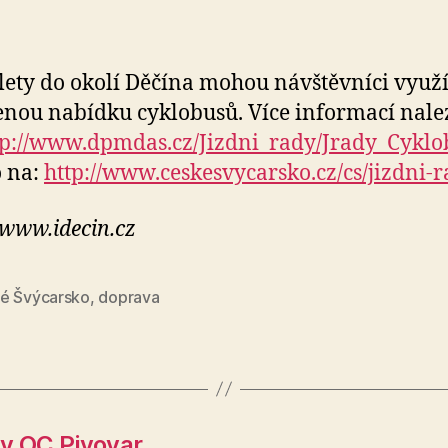
lety do okolí Děčína mohou návštěvníci využí
enou nabídku cyklobusů. Více informací nale
tp://www.dpmdas.cz/Jizdni_rady/Jrady_Cyklo
 na:
http://www.ceskesvycarsko.cz/cs/jizdni-
 www.idecin.cz
é Švýcarsko
,
doprava
 v OC Pivovar