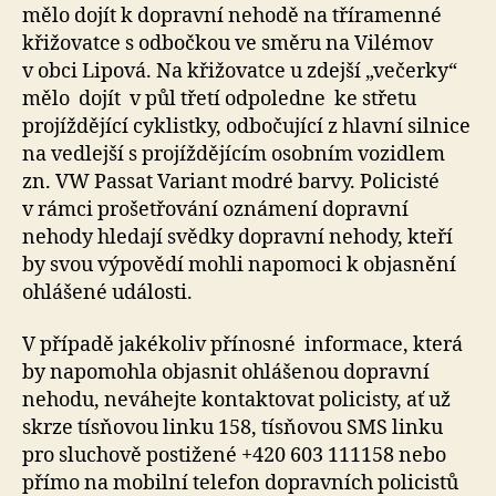
mělo dojít k dopravní nehodě na tříramenné
křižovatce s odbočkou ve směru na Vilémov
v obci Lipová. Na křižovatce u zdejší „večerky“
mělo dojít v půl třetí odpoledne ke střetu
projíždějící cyklistky, odbočující z hlavní silnice
na vedlejší s projíždějícím osobním vozidlem
zn. VW Passat Variant modré barvy. Policisté
v rámci prošetřování oznámení dopravní
nehody hledají svědky dopravní nehody, kteří
by svou výpovědí mohli napomoci k objasnění
ohlášené události.
V případě jakékoliv přínosné informace, která
by napomohla objasnit ohlášenou dopravní
nehodu, neváhejte kontaktovat policisty, ať už
skrze tísňovou linku 158, tísňovou SMS linku
pro sluchově postižené +420 603 111158 nebo
přímo na mobilní telefon dopravních policistů