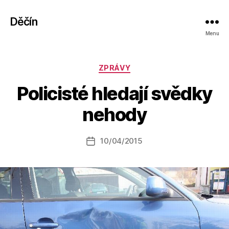
Děčín
Menu
Rubriky
ZPRÁVY
A
Policisté hledají svědky
u
t
nehody
o
r:
Autor
10/04/2015
a
Datum
příspěvku
l
příspěvku
e
s
o