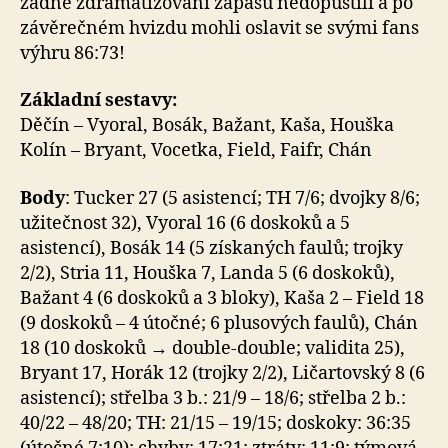
žádné zdramatizování zápasu nedopustili a po
závěrečném hvizdu mohli oslavit se svými fans
výhru 86:73!
Základní sestavy:
Děčín – Vyoral, Bosák, Bažant, Kaša, Houška
Kolín – Bryant, Vocetka, Field, Faifr, Chán
Body
: Tucker 27 (5 asistencí; TH 7/6; dvojky 8/6;
užitečnost 32), Vyoral 16 (6 doskoků a 5
asistencí), Bosák 14 (5 získaných faulů; trojky
2/2), Stria 11, Houška 7, Landa 5 (6 doskoků),
Bažant 4 (6 doskoků a 3 bloky), Kaša 2 – Field 18
(9 doskoků – 4 útočné; 6 plusových faulů), Chán
18 (10 doskoků → double-double; validita 25),
Bryant 17, Horák 12 (trojky 2/2), Ličartovský 8 (6
asistencí); střelba 3 b.: 21/9 – 18/6; střelba 2 b.:
40/22 – 48/20; TH: 21/15 – 19/15; doskoky: 36:35