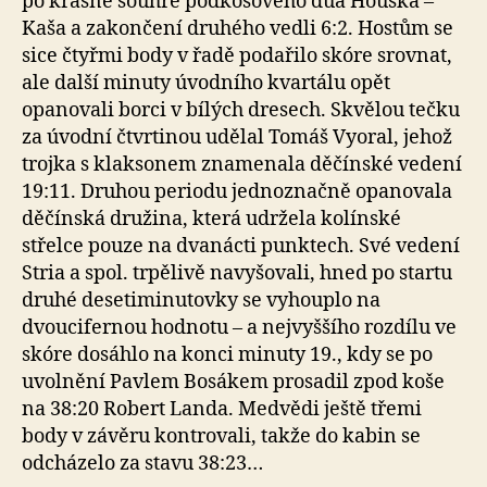
po krásné souhře podkošového dua Houška –
Kaša a zakončení druhého vedli 6:2. Hostům se
sice čtyřmi body v řadě podařilo skóre srovnat,
ale další minuty úvodního kvartálu opět
opanovali borci v bílých dresech. Skvělou tečku
za úvodní čtvrtinou udělal Tomáš Vyoral, jehož
trojka s klaksonem znamenala děčínské vedení
19:11. Druhou periodu jednoznačně opanovala
děčínská družina, která udržela kolínské
střelce pouze na dvanácti punktech. Své vedení
Stria a spol. trpělivě navyšovali, hned po startu
druhé desetiminutovky se vyhouplo na
dvoucifernou hodnotu – a nejvyššího rozdílu ve
skóre dosáhlo na konci minuty 19., kdy se po
uvolnění Pavlem Bosákem prosadil zpod koše
na 38:20 Robert Landa. Medvědi ještě třemi
body v závěru kontrovali, takže do kabin se
odcházelo za stavu 38:23…