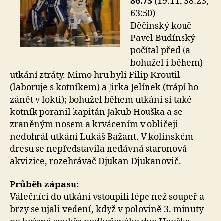
86:73
(19:11, 38:23,
63:50)
Děčínský kouč
Pavel Budínský
počítal před (a
bohužel i během)
utkání ztráty. Mimo hru byli Filip Kroutil
(laboruje s kotníkem) a Jirka Jelínek (trápí ho
zánět v lokti); bohužel během utkání si také
kotník poranil kapitán Jakub Houška a se
zraněným nosem a krvácením v obličeji
nedohrál utkání Lukáš Bažant. V kolínském
dresu se nepředstavila nedávná staronová
akvizice, rozehrávač Djukan Djukanovič.
Průběh zápasu:
Válečníci do utkání vstoupili lépe než soupeř a
brzy se ujali vedení, když v polovině 3. minuty