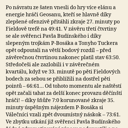
Po návratu ze šaten vnesli do hry více elánu a
energie hráči Geosanu, kteří se hlavně díky
zlepšené ofenzivě přitáhli zkraje 27. minuty po
Fieldově trefě na 49:41. V závěru třetí čtvrtiny
se ale svěřenci Pavla Budínského i díky
slepeným trojkám P-Bosáka a Tonyho Tuckera
opět odpoutali na větší bodový rozdíl – před
závěrečnou čtvrtinou nakonec platil stav 63:50.
Středočeši ale zazlobili i v závěrečném
kvartálu, když ve 33. minutě po pěti Fieldových
bodech za sebou se přiblížili na dostřel pěti
pointů – 66:61… Od tohoto momentu ale naštěstí
opět začali tahat za delší konec provazu děčínští
hráči! – díky šňůře 7:0 korunované zkraje 35.
minuty úspěšným nájezdem P-Bosáka si
Válečníci vzali zpět dvoumístný náskok – 73:61.
Ve zbytku utkání již svěřenci Pavla Budínského