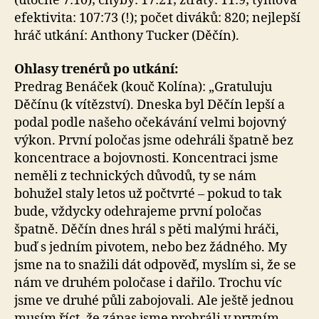
(útočné 7:10); chyby: 17:21; ztráty: 11:9; týmová
efektivita: 107:73 (!); počet diváků: 820; nejlepší
hráč utkání: Anthony Tucker (Děčín).
Ohlasy trenérů po utkání:
Predrag Benáček (kouč Kolína): „Gratuluju
Děčínu (k vítězství). Dneska byl Děčín lepší a
podal podle našeho očekávání velmi bojovný
výkon. První poločas jsme odehráli špatně bez
koncentrace a bojovnosti. Koncentraci jsme
neměli z technických důvodů, ty se nám
bohužel staly letos už počtvrté – pokud to tak
bude, vždycky odehrajeme první poločas
špatně. Děčín dnes hrál s pěti malými hráči,
buď s jedním pivotem, nebo bez žádného. My
jsme na to snažili dát odpověď, myslím si, že se
nám ve druhém poločase i dařilo. Trochu víc
jsme ve druhé půli zabojovali. Ale ještě jednou
musím říct, že zápas jsme prohráli v prvním