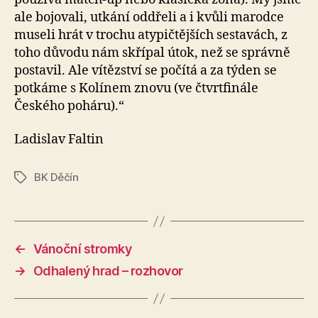
ale bojovali, utkání oddřeli a i kvůli marodce
museli hrát v trochu atypičtějších sestavách, z
toho důvodu nám skřípal útok, než se správně
postavil. Ale vítězství se počítá a za týden se
potkáme s Kolínem znovu (ve čtvrtfinále
Českého poháru).“
Ladislav Faltin
BK Děčín
Štítky
←
Vánoční stromky
→
Odhalený hrad – rozhovor