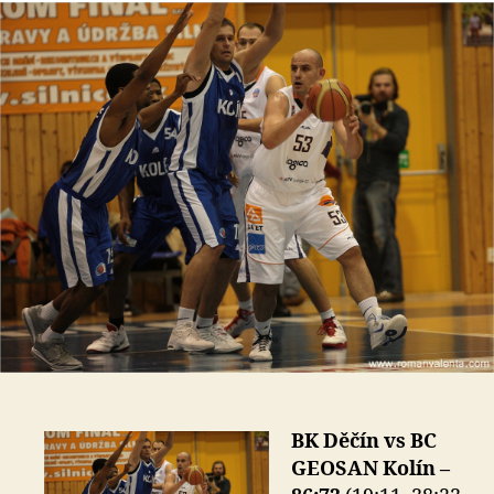
s
o
BK Děčín vs BC
GEOSAN Kolín –