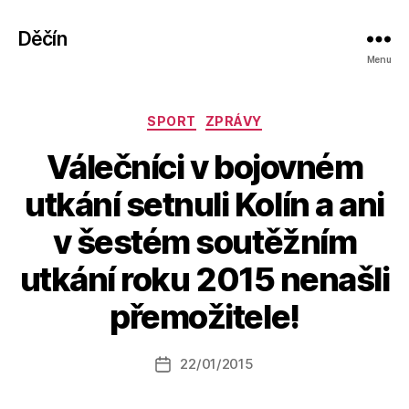
Děčín
Menu
Rubriky
SPORT
ZPRÁVY
Válečníci v bojovném
utkání setnuli Kolín a ani
v šestém soutěžním
A
utkání roku 2015 nenašli
u
t
přemožitele!
o
r:
Autor
22/01/2015
a
Datum
příspěvku
l
příspěvku
e