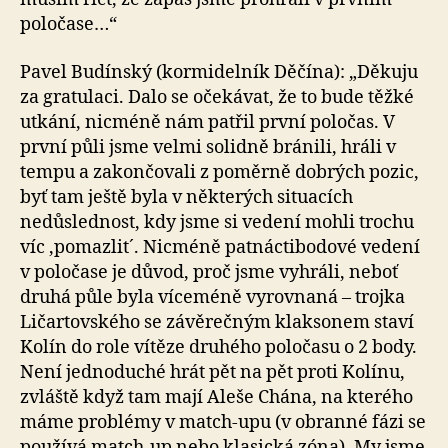
poločase…“
Pavel Budínský (kormidelník Děčína): „Děkuju
za gratulaci. Dalo se očekávat, že to bude těžké
utkání, nicméně nám patřil první poločas. V
první půli jsme velmi solidně bránili, hráli v
tempu a zakončovali z poměrně dobrých pozic,
byť tam ještě byla v některých situacích
nedůslednost, kdy jsme si vedení mohli trochu
víc ,pomazlit´. Nicméně patnáctibodové vedení
v poločase je důvod, proč jsme vyhráli, neboť
druhá půle byla víceméně vyrovnaná – trojka
Ličartovského se závěrečným klaksonem staví
Kolín do role vítěze druhého poločasu o 2 body.
Není jednoduché hrát pět na pět proti Kolínu,
zvláště když tam mají Aleše Chána, na kterého
máme problémy v match-upu (v obranné fázi se
používá match-up nebo klasická zóna). My jsme