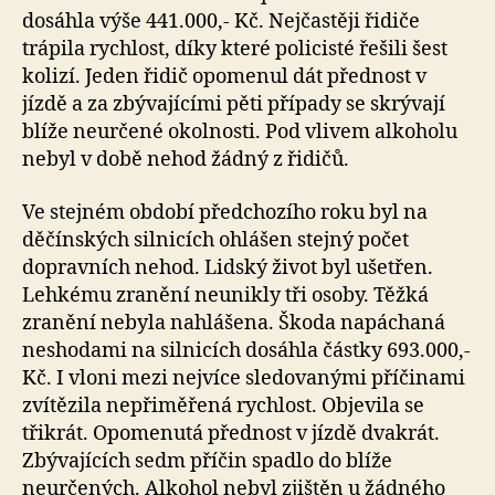
dosáhla výše 441.000,- Kč. Nejčastěji řidiče
trápila rychlost, díky které policisté řešili šest
kolizí. Jeden řidič opomenul dát přednost v
jízdě a za zbývajícími pěti případy se skrývají
blíže neurčené okolnosti. Pod vlivem alkoholu
nebyl v době nehod žádný z řidičů.
Ve stejném období předchozího roku byl na
děčínských silnicích ohlášen stejný počet
dopravních nehod. Lidský život byl ušetřen.
Lehkému zranění neunikly tři osoby. Těžká
zranění nebyla nahlášena. Škoda napáchaná
neshodami na silnicích dosáhla částky 693.000,-
Kč. I vloni mezi nejvíce sledovanými příčinami
zvítězila nepřiměřená rychlost. Objevila se
třikrát. Opomenutá přednost v jízdě dvakrát.
Zbývajících sedm příčin spadlo do blíže
neurčených. Alkohol nebyl zjištěn u žádného