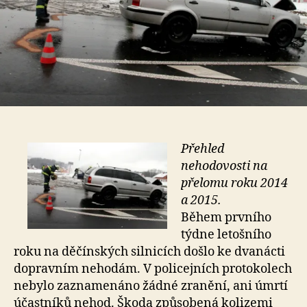
Přehled
nehodovosti na
přelomu roku 2014
a 2015.
Během prvního
týdne letošního
roku na děčínských silnicích došlo ke dvanácti
dopravním nehodám. V policejních protokolech
nebylo zaznamenáno žádné zranění, ani úmrtí
účastníků nehod. Škoda způsobená kolizemi