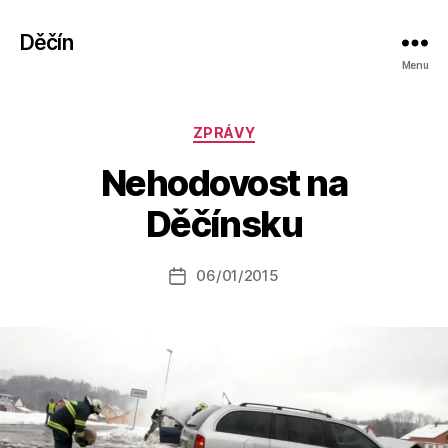
Děčín
Menu
Rubriky
ZPRÁVY
A
Nehodovost na
u
t
Děčínsku
o
r:
Autor
06/01/2015
a
Datum
příspěvku
l
příspěvku
e
s
o