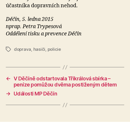
účastníka dopravních nehod.
Děčín, 5. ledna 2015
nprap. Petra Trypesová
Oddělení tisku a prevence Děčín
doprava
,
hasiči
,
policie
Štítky
←
V Děčíně odstartovala Tříkrálová sbírka –
peníze pomůžou dvěma postiženým dětem
→
Události MP Děčín