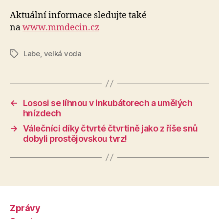
Aktuální informace sledujte také
na
www.mmdecin.cz
Labe
,
velká voda
Štítky
←
Lososi se líhnou v inkubátorech a umělých
hnízdech
→
Válečníci díky čtvrté čtvrtině jako z říše snů
dobyli prostějovskou tvrz!
Zprávy