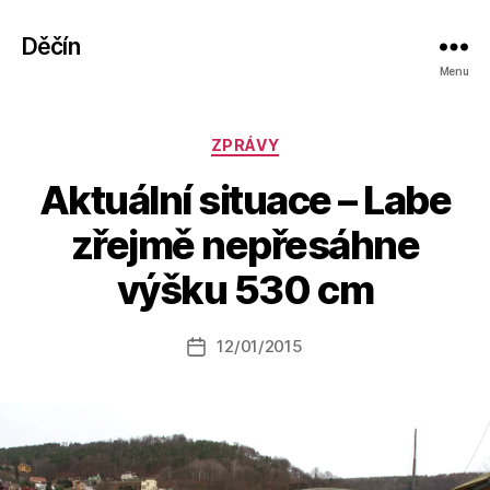
Děčín
Menu
Rubriky
ZPRÁVY
Aktuální situace – Labe
A
zřejmě nepřesáhne
u
t
výšku 530 cm
o
r:
Autor
12/01/2015
a
Datum
příspěvku
l
příspěvku
e
s
o