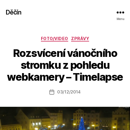
Děčín
Menu
Rubriky
FOTO/VIDEO
ZPRÁVY
Rozsvícení vánočního
A
stromku z pohledu
u
t
webkamery – Timelapse
o
r:
Autor
03/12/2014
a
Datum
příspěvku
l
příspěvku
e
s
o