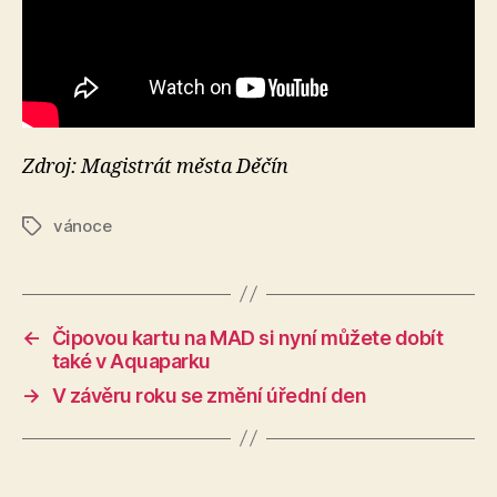
Zdroj: Magistrát města Děčín
vánoce
Štítky
←
Čipovou kartu na MAD si nyní můžete dobít
také v Aquaparku
→
V závěru roku se změní úřední den