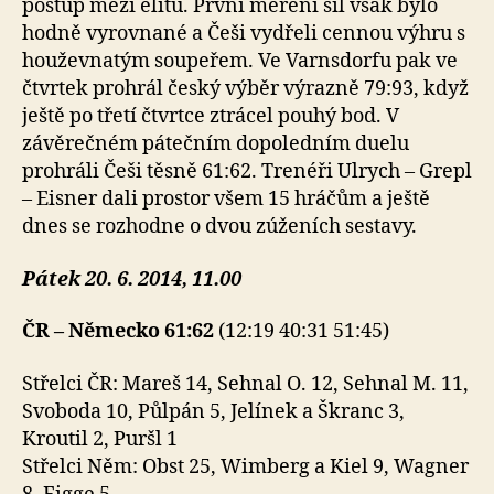
postup mezi elitu. První měření sil však bylo
hodně vyrovnané a Češi vydřeli cennou výhru s
houževnatým soupeřem. Ve Varnsdorfu pak ve
čtvrtek prohrál český výběr výrazně 79:93, když
ještě po třetí čtvrtce ztrácel pouhý bod. V
závěrečném pátečním dopoledním duelu
prohráli Češi těsně 61:62. Trenéři Ulrych – Grepl
– Eisner dali prostor všem 15 hráčům a ještě
dnes se rozhodne o dvou zúženích sestavy.
Pátek 20. 6. 2014, 11.00
ČR – Německo 61:62
(12:19 40:31 51:45)
Střelci ČR: Mareš 14, Sehnal O. 12, Sehnal M. 11,
Svoboda 10, Půlpán 5, Jelínek a Škranc 3,
Kroutil 2, Puršl 1
Střelci Něm: Obst 25, Wimberg a Kiel 9, Wagner