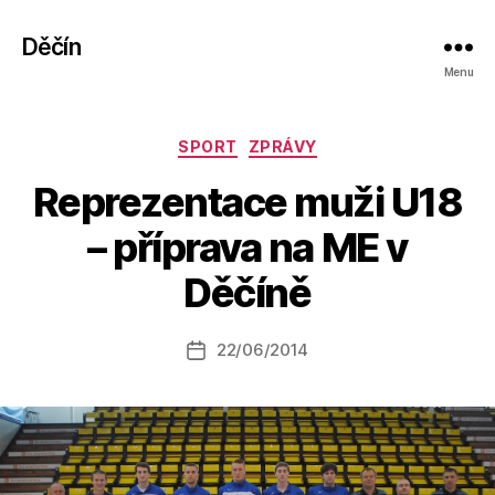
Děčín
Menu
Rubriky
SPORT
ZPRÁVY
Reprezentace muži U18
A
– příprava na ME v
u
t
Děčíně
o
r:
Autor
22/06/2014
a
Datum
příspěvku
l
příspěvku
e
s
o