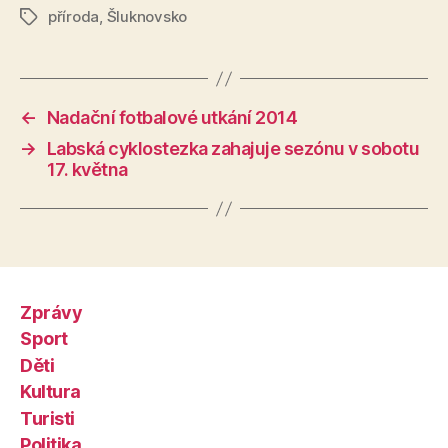
příroda
,
Šluknovsko
Štítky
←
Nadační fotbalové utkání 2014
→
Labská cyklostezka zahajuje sezónu v sobotu
17. května
Zprávy
Sport
Děti
Kultura
Turisti
Politika