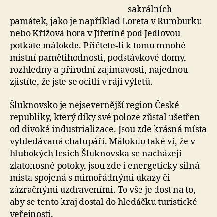
sakrálních
památek, jako je například Loreta v Rumburku
nebo Křížová hora v Jiřetíně pod Jedlovou
potkáte málokde. Přičtete-li k tomu mnohé
místní pamětihodnosti, podstávkové domy,
rozhledny a přírodní zajímavosti, najednou
zjistíte, že jste se ocitli v ráji výletů.
Šluknovsko je nejsevernější region České
republiky, který díky své poloze zůstal ušetřen
od divoké industrializace. Jsou zde krásná místa
vyhledávaná chalupáři. Málokdo také ví, že v
hlubokých lesích Šluknovska se nacházejí
zlatonosné potoky, jsou zde i energeticky silná
místa spojená s mimořádnými úkazy či
zázračnými uzdraveními. To vše je dost na to,
aby se tento kraj dostal do hledáčku turistické
veřejnosti.