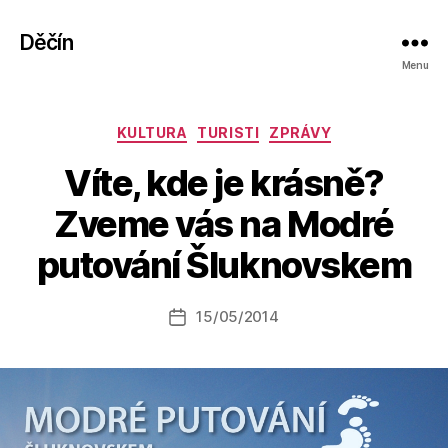
Děčín
Menu
Rubriky
KULTURA
TURISTI
ZPRÁVY
Víte, kde je krásně?
A
Zveme vás na Modré
u
t
putování Šluknovskem
o
r:
Autor
15/05/2014
a
Datum
příspěvku
l
příspěvku
e
s
o