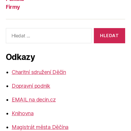
Firmy
Výsledky
vyhledávání:
Odkazy
Charitní sdružení Děčín
Dopravní podnik
EMAIL na decin.cz
Knihovna
Magistrát města Děčína