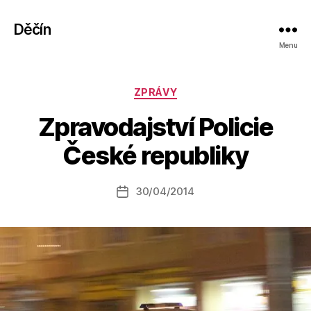
Děčín
Menu
Rubriky
ZPRÁVY
A
Zpravodajství Policie
u
t
České republiky
o
r:
Autor
30/04/2014
a
Datum
příspěvku
l
příspěvku
e
s
o