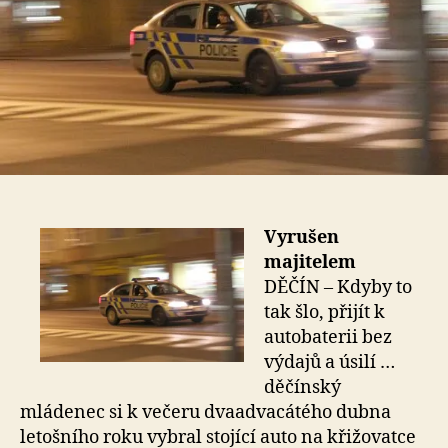
Vyrušen
majitelem
DĚČÍN – Kdyby to
tak šlo, přijít k
autobaterii bez
výdajů a úsilí …
děčínský
mládenec si k večeru dvaadvacátého dubna
letošního roku vybral stojící auto na křižovatce