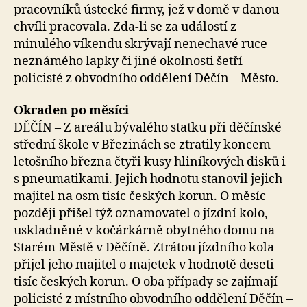
pracovníků ústecké firmy, jež v domě v danou
chvíli pracovala. Zda-li se za událostí z
minulého víkendu skrývají nenechavé ruce
neznámého lapky či jiné okolnosti šetří
policisté z obvodního oddělení Děčín – Město.
Okraden po měsíci
DĚČÍN – Z areálu bývalého statku při děčínské
střední škole v Březinách se ztratily koncem
letošního března čtyři kusy hliníkových disků i
s pneumatikami. Jejich hodnotu stanovil jejich
majitel na osm tisíc českých korun. O měsíc
později přišel týž oznamovatel o jízdní kolo,
uskladněné v kočárkárně obytného domu na
Starém Městě v Děčíně. Ztrátou jízdního kola
přijel jeho majitel o majetek v hodnotě deseti
tisíc českých korun. O oba případy se zajímají
policisté z místního obvodního oddělení Děčín –