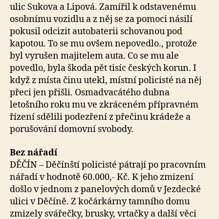
ulic Sukova a Lipová. Zamířil k odstavenému
osobnímu vozidlu a z něj se za pomoci násilí
pokusil odcizit autobaterii schovanou pod
kapotou. To se mu ovšem nepovedlo., protože
byl vyrušen majitelem auta. Co se mu ale
povedlo, byla škoda pět tisíc českých korun. I
když z místa činu utekl, místní policisté na něj
přeci jen přišli. Osmadvacátého dubna
letošního roku mu ve zkráceném přípravném
řízení sdělili podezření z přečinu krádeže a
porušování domovní svobody.
Bez nářadí
DĚČÍN – Děčínští policisté pátrají po pracovním
nářadí v hodnotě 60.000,- Kč. K jeho zmizení
došlo v jednom z panelových domů v Jezdecké
ulici v Děčíně. Z kočárkárny tamního domu
zmizely svářečky, brusky, vrtačky a další věci