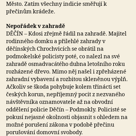
Město. Zatím všechny indicie směřují k
přečinům krádeže.
Nepořádek v zahradě
DĚČÍN – Kdosi zřejmě řádil na zahradě. Majitel
rodinného domku a přilehlé zahrady v
děčínských Chrochvicích se obrátil na
podmokelské policisty poté, co nalezl na své
zahradě osmadvacátého dubna letošního roku
rozházené dřevo. Mimo něj našel i zpřeházené
zahradní vybavení a rozbitou skleněnou výplň.
Ačkoliv se škoda pohybuje kolem třinácti set
českých korun, nepříjemný pocit z nezvaného
návštěvníka oznamovatele až na obvodní
oddělení policie Děčín – Podmokly. Policisté se
pokusí nejasné okolnosti objasnit s ohledem na
možné porušení zákona v podobě přečinu
porušování domovní svobody.