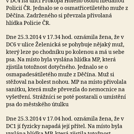
v DC4 na ulici Prokopa Holého osobu hledanou
Policií ČR. Jednalo se o osmatřicetiletého muže z
Děčína. Zadrženého si převzala přivolaná
hlídka Policie ČR.
Dne 25.3.2014 v 17.34 hod. oznámila žena, že v
DC6 v ulice Želenická se pohybuje nějaký muž,
který leze po chodníku po kolenou a má u sebe
psa. Na místo byla vyslána hlídka MP, která
zjistila totožnost dotyčného. Jednalo se o
osmapadesátiletého muže z Děčína. Muž si
stěžoval na bolest nohou. MP na místo přivolala
sanitku, která muže převezla do nemocnice na
vyšetření. Strážníci se poté postarali o umístění
psa do městského útulku
Dne 25.3.2014 v 17.04 hod. oznámila žena, že v
DC1 jí fyzicky napadá její přítel. Na místo byla
vyslána hlídka MP, která zjistila totožnost