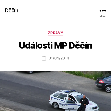
Děčín
Menu
A
Rubriky
ZPRÁVY
u
t
Události MP Děčín
o
r:
Autor
01/04/2014
a
Datum
příspěvku
l
příspěvku
e
s
o