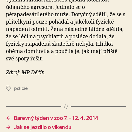
údajného agresora. Jednalo se o
pětapadesátiletého muže. Dotyčný sdělil, že se s
přítelkyní pouze pohádal a jakékoli fyzické
napadení odmítl. Žena následně hlídce sdělila,
že se léčí na psychiatrii a posléze dodala, že
fyzicky napadená skutečně nebyla. Hlídka
oběma domluvila a poučila je, jak mají příště
své spory řešit.
Zdroj: MP Děčín
policie
Štítky
←
Barevný týden v zoo 7. – 12. 4. 2014
→
Jak se jezdilo o víkendu