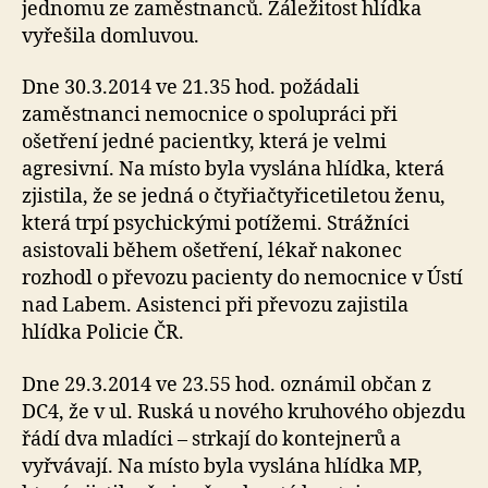
jednomu ze zaměstnanců. Záležitost hlídka
vyřešila domluvou.
Dne 30.3.2014 ve 21.35 hod. požádali
zaměstnanci nemocnice o spolupráci při
ošetření jedné pacientky, která je velmi
agresivní. Na místo byla vyslána hlídka, která
zjistila, že se jedná o čtyřiačtyřicetiletou ženu,
která trpí psychickými potížemi. Strážníci
asistovali během ošetření, lékař nakonec
rozhodl o převozu pacienty do nemocnice v Ústí
nad Labem. Asistenci při převozu zajistila
hlídka Policie ČR.
Dne 29.3.2014 ve 23.55 hod. oznámil občan z
DC4, že v ul. Ruská u nového kruhového objezdu
řádí dva mladíci – strkají do kontejnerů a
vyřvávají. Na místo byla vyslána hlídka MP,