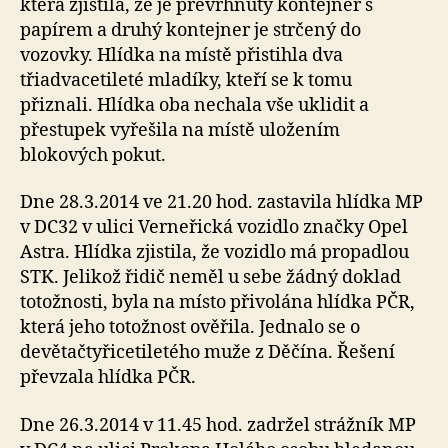
která zjistila, že je převrhnutý kontejner s
papírem a druhý kontejner je strčený do
vozovky. Hlídka na místě přistihla dva
třiadvacetileté mladíky, kteří se k tomu
přiznali. Hlídka oba nechala vše uklidit a
přestupek vyřešila na místě uložením
blokových pokut.
Dne 28.3.2014 ve 21.20 hod. zastavila hlídka MP
v DC32 v ulici Verneřická vozidlo značky Opel
Astra. Hlídka zjistila, že vozidlo má propadlou
STK. Jelikož řidič neměl u sebe žádný doklad
totožnosti, byla na místo přivolána hlídka PČR,
která jeho totožnost ověřila. Jednalo se o
devětačtyřicetiletého muže z Děčína. Řešení
převzala hlídka PČR.
Dne 26.3.2014 v 11.45 hod. zadržel strážník MP