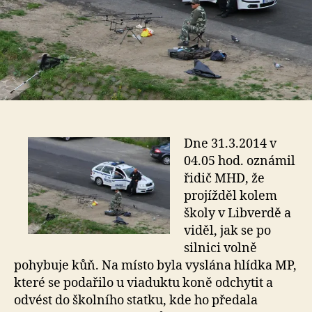
Dne 31.3.2014 v
04.05 hod. oznámil
řidič MHD, že
projížděl kolem
školy v Libverdě a
viděl, jak se po
silnici volně
pohybuje kůň. Na místo byla vyslána hlídka MP,
které se podařilo u viaduktu koně odchytit a
odvést do školního statku, kde ho předala