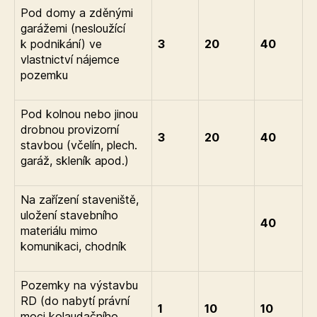
Pod domy a zděnými
garážemi (nesloužící
k podnikání) ve
3
20
40
vlastnictví nájemce
pozemku
Pod kolnou nebo jinou
drobnou provizorní
3
20
40
stavbou (včelín, plech.
garáž, skleník apod.)
Na zařízení staveniště,
uložení stavebního
40
materiálu mimo
komunikaci, chodník
Pozemky na výstavbu
RD (do nabytí právní
1
10
10
moci kolaudačního