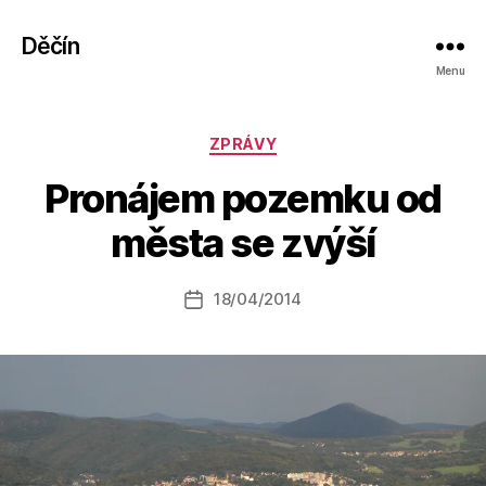
Děčín
Menu
Rubriky
ZPRÁVY
A
Pronájem pozemku od
u
t
města se zvýší
o
r:
Autor
18/04/2014
a
Datum
příspěvku
l
příspěvku
e
s
o