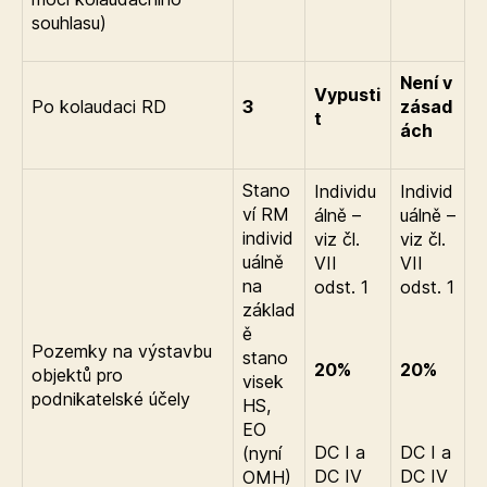
souhlasu)
Není v
Vypusti
Po kolaudaci RD
3
zásad
t
ách
Stano
Individu
Individ
ví RM
álně –
uálně –
individ
viz čl.
viz čl.
uálně
VII
VII
na
odst. 1
odst. 1
základ
ě
Pozemky na výstavbu
stano
20%
20%
objektů pro
visek
podnikatelské účely
HS,
EO
DC I a
DC I a
(nyní
DC IV
DC IV
OMH)