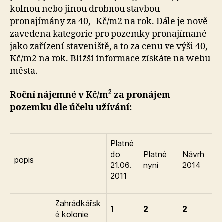
kolnou nebo jinou drobnou stavbou
pronajímány za 40,- Kč/m2 na rok. Dále je nově
zavedena kategorie pro pozemky pronajímané
jako zařízení staveniště, a to za cenu ve výši 40,-
Kč/m2 na rok. Bližší informace získáte na webu
města.
2
Roční nájemné v Kč/m
za pronájem
pozemku dle účelu užívání:
Platné
do
Platné
Návrh
popis
21.06.
nyní
2014
2011
Zahrádkářsk
1
2
2
é kolonie