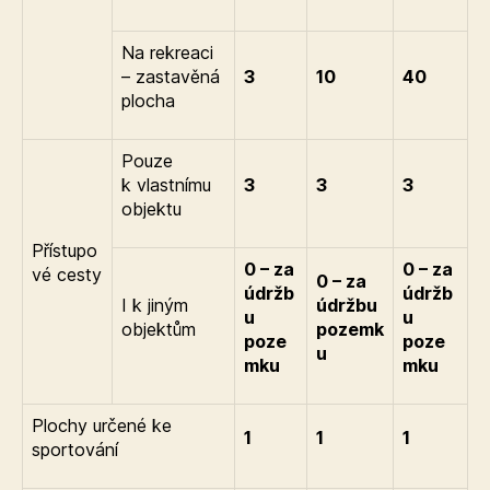
Na rekreaci
– zastavěná
3
10
40
plocha
Pouze
k vlastnímu
3
3
3
objektu
Přístupo
0 – za
0 – za
vé cesty
0 – za
údržb
údržb
I k jiným
údržbu
u
u
objektům
pozemk
poze
poze
u
mku
mku
Plochy určené ke
1
1
1
sportování