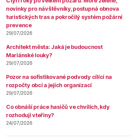
Čtyři roky po velkém požáru: Moře zeleně,
novinky pro návštěvníky, postupná obnova
turistických tras a pokročilý systém požární
prevence
29/07/2026
Architekt města: Jaká je budoucnost
Mariánské louky?
29/07/2026
Pozor na sofistikované podvody cílící na
rozpočty obcí a jejich organizací
29/07/2026
Co obnáší práce hasičů ve chvílích, kdy
rozhodují vteřiny?
24/07/2026