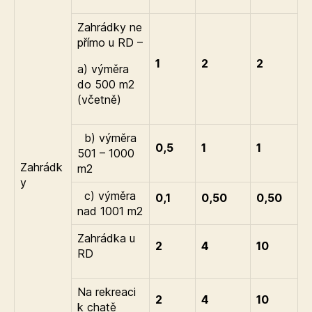
Zahrádky ne
přímo u RD –
1
2
2
a) výměra
do 500 m2
(včetně)
b) výměra
0,5
1
1
501 – 1000
Zahrádk
m2
y
c) výměra
0,1
0,50
0,50
nad 1001 m2
Zahrádka u
2
4
10
RD
Na rekreaci
2
4
10
k chatě