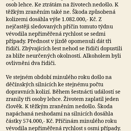
osob lehce. Ke ztrátám na životech nedošlo. K
těžkým zraněním také ne. Škoda způsobená
kolizemi dosáhla výše 1.082.000,- Kč. Z
nejčastěji sledovaných příčin tomuto týdnu
vévodila nepřiměřená rychlost se sedmi
případy. Přednost v jízdě opomenuli dát tři
řidiči. Zbývajících šest nehod se řidiči dopustili
za blíže neurčených okolností. Alkoholem byli
ovlivněni dva řidiči.
Ve stejném období minulého roku došlo na
děčínských silnicích ke stejnému počtu
dopravních kolizí. Během šestnácti událostí se
zranily tři osoby lehce. Životem zaplatil jeden
člověk. K těžkým zraněním nedošlo. Škoda
napáchaná neshodami na silnicích dosáhla
částky 574.000,- Kč. Příčinám minulého roku
vévodila nepřiměřená rychlost s osmi případy.