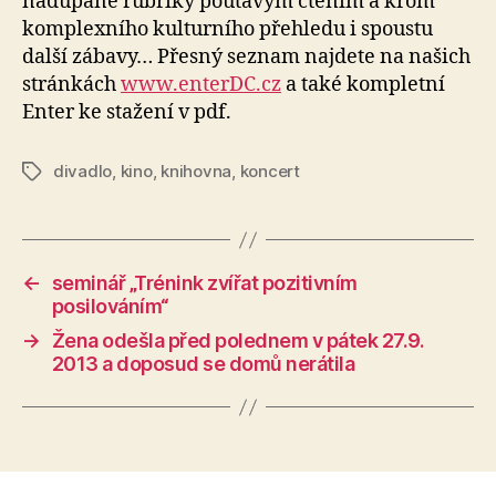
nadupané rubriky poutavým čtením a krom
komplexního kulturního přehledu i spoustu
další zábavy… Přesný seznam najdete na našich
stránkách
www.enterDC.cz
a také kompletní
Enter ke stažení v pdf.
divadlo
,
kino
,
knihovna
,
koncert
Štítky
←
seminář „Trénink zvířat pozitivním
posilováním“
→
Žena odešla před polednem v pátek 27.9.
2013 a doposud se domů nerátila