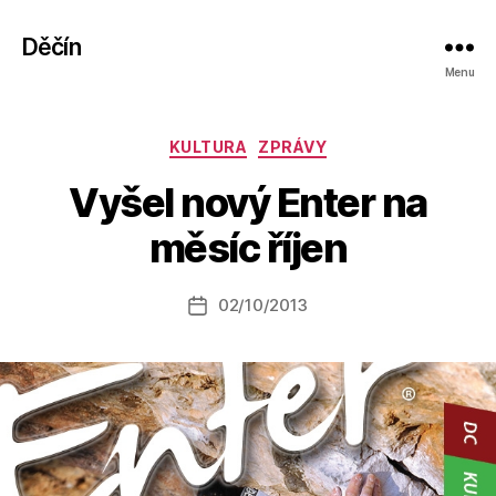
Děčín
Menu
Rubriky
KULTURA
ZPRÁVY
A
Vyšel nový Enter na
u
t
měsíc říjen
o
r:
Autor
02/10/2013
a
Datum
příspěvku
l
příspěvku
e
s
o