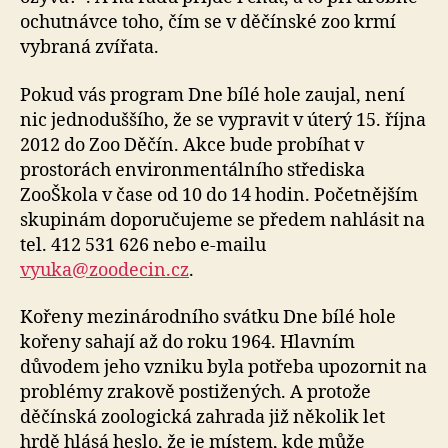
ochutnávce toho, čím se v děčínské zoo krmí
vybraná zvířata.
Pokud vás program Dne bílé hole zaujal, není
nic jednoduššího, že se vypravit v úterý 15. října
2012 do Zoo Děčín. Akce bude probíhat v
prostorách environmentálního střediska
ZooŠkola v čase od 10 do 14 hodin. Početnějším
skupinám doporučujeme se předem nahlásit na
tel. 412 531 626 nebo e-mailu
vyuka@zoodecin.cz
.
Kořeny mezinárodního svátku Dne bílé hole
kořeny sahají až do roku 1964. Hlavním
důvodem jeho vzniku byla potřeba upozornit na
problémy zrakově postižených. A protože
děčínská zoologická zahrada již několik let
hrdě hlásá heslo, že je místem, kde může