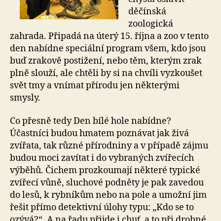
děčínská
zoologická
zahrada. Připadá na úterý 15. října a zoo v tento
den nabídne speciální program všem, kdo jsou
buď zrakově postižení, nebo těm, kterým zrak
plně slouží, ale chtěli by si na chvíli vyzkoušet
svět tmy a vnímat přírodu jen některými
smysly.
Co přesně tedy Den bílé hole nabídne?
Účastníci budou hmatem poznávat jak živá
zvířata, tak různé přírodniny a v případě zájmu
budou moci zavítat i do vybraných zvířecích
výběhů. Čichem prozkoumají některé typické
zvířecí vůně, sluchové podněty je pak zavedou
do lesů, k rybníkům nebo na pole a umožní jim
řešit přímo detektivní úlohy typu: „Kdo se to
ozývá?“. A na řadu přijde i chuť, a to při drobné