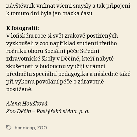
návštěvník vnímat všemi smysly a tak připojení
k tomuto dni byla jen otázka času.
K fotografii:
V loňském roce si svět zrakově postižených
vyzkoušeli v zoo například studenti třetího
ročníku oboru Sociální péče Střední
zdravotnické školy v Děčíně, kteří nabyté
zkušenosti v budoucnu využijí v rámci
předmětu speciální pedagogika a následně také
při výkonu povolání péče o zdravotně
postižené.
Alena Houšková
Zoo Děčín – Pastýřská stěna, p. o.
handicap
,
ZOO
Štítky