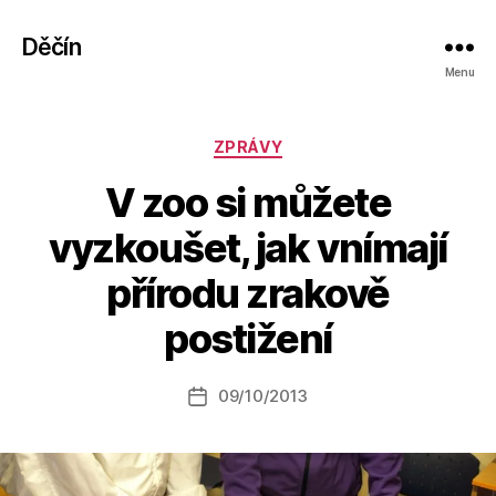
Děčín
Menu
Rubriky
ZPRÁVY
V zoo si můžete
vyzkoušet, jak vnímají
A
přírodu zrakově
u
t
postižení
o
r:
Autor
09/10/2013
a
Datum
příspěvku
l
příspěvku
e
s
o