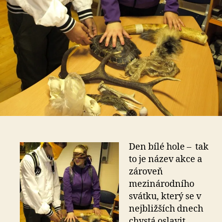
Den bílé hole – tak
to je název akce a
zároveň
mezinárodního
svátku, který se v
nejbližších dnech
chystá oslavit