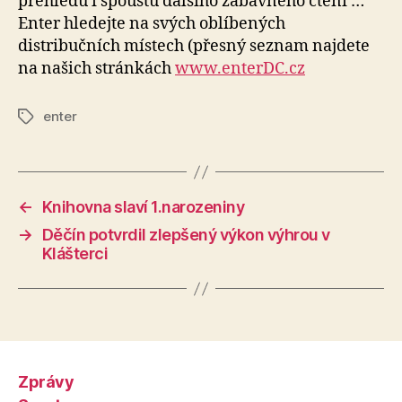
přehledu i spoustu dalšího zábavného čtení …
Enter hledejte na svých oblíbených
distribučních místech (přesný seznam najdete
na našich stránkách
www.enterDC.cz
enter
Štítky
←
Knihovna slaví 1.narozeniny
→
Děčín potvrdil zlepšený výkon výhrou v
Klášterci
Zprávy