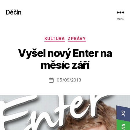
Děčín
Menu
Rubriky
KULTURA
ZPRÁVY
A
Vyšel nový Enter na
u
t
měsíc září
o
r:
Autor
05/09/2013
a
Datum
příspěvku
l
příspěvku
e
s
o