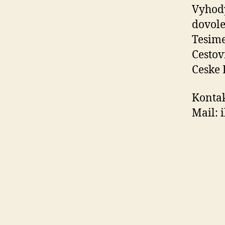
Vyhody
dovole
Tesime
Cestov
Ceske 
Kontak
Mail: 