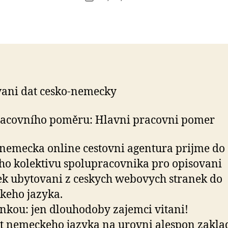
k
příspěvku
příspěvku
a
fi
k
ani dat cesko-nemecky
racovního poměru: Hlavni pracovni pomer
nemecka online cestovni agentura prijme do
o kolektivu spolupracovnika pro opisovani
k ubytovani z ceskych webovych stranek do
keho jazyka.
kou: jen dlouhodoby zajemci vitani!
t nemeckeho jazyka na urovni alespon zakla