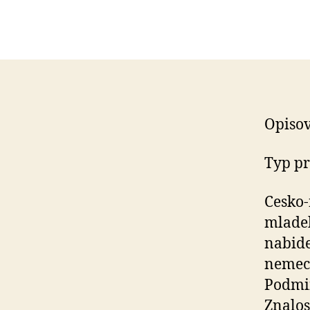
Opisov
Typ p
Cesko-
mladeh
nabide
nemec
Podmin
Znalos