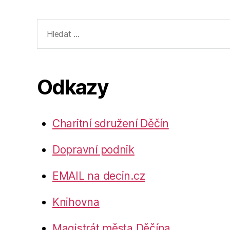
Výsledky
vyhledávání:
Odkazy
Charitní sdružení Děčín
Dopravní podnik
EMAIL na decin.cz
Knihovna
Magistrát města Děčína