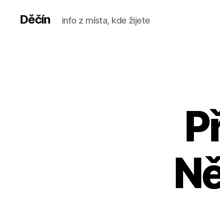
Děčín
info z místa, kde žijete
P
N