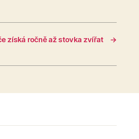
če získá ročně až stovka zvířat
→