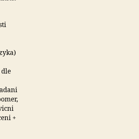
sti
zyka)
 dle
radani
pomer,
vicni
ceni +