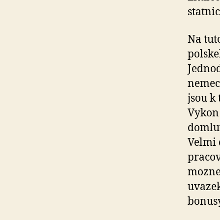
statnic
Na tut
polske
Jednod
nemeck
jsou k
Vykon 
domlu
Velmi 
pracov
mozne 
uvazek
bonusy