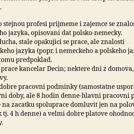
.
o stejnou profesi prijmeme i zajemce se znalo
ho jazyka, opisovani dat polsko-nemecky.
ucha, stale opakujici se prace, ale znalosti
eho jazyka (popr. i nemeckeho a polskeho ja
 tomu predpoklad.
prace kancelar Decin; nektere dni z domova,
vy.
dobre pracovni podminky (samostatne uspo
ni doby, ale 8 hodin denne-hlavni pracovni 
na zacatku spoluprace domluvit jen na polo
 tj. 4 h denne) a velmi dobre platove ohodno
.