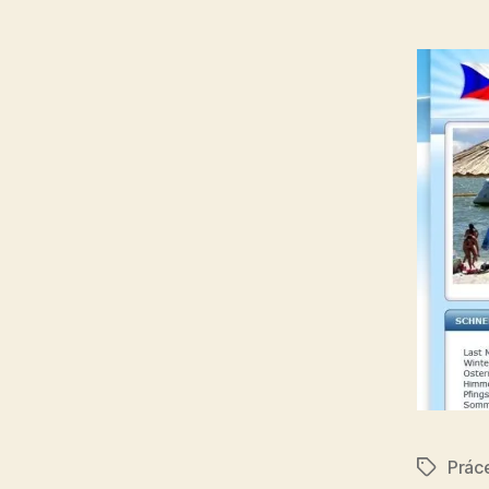
Prác
Štítky