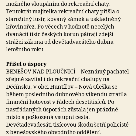
možného vloupáním do rekreační chaty.
Tentokrát majitelka rekreační chaty přišla o
starožitný lustr, kovaný zámek a uskladněný
křovinořez. Po věcech v hodnotě necelých
dvanácti tisíc českých korun pátrají zdejší
strážci zákona od devětadvacátého dubna
letošního roku.
Přišel o úspory
BENEŠOV NAD PLOUČNICÍ – Neznámý pachatel
zřejmě zavítal i do rekreační chalupy na
Děčínsku. V obci Huntířov – Nová Oleška se
během posledního dubnového víkendu ztratila
finanční hotovost v řádech desetitisíců. Po
nastřádaných úsporách zůstala jen prázdné
místo a poškozená vstupní cesta.
Devětadevadesáti tisícovou škodu šetří policisté
z benešovského obvodního oddělení.