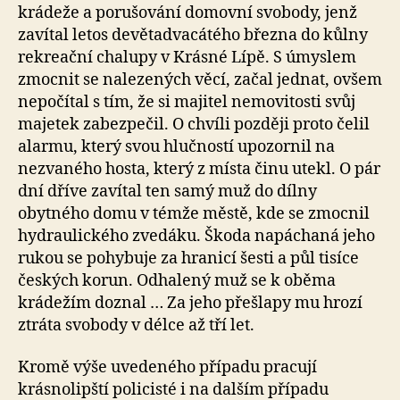
krádeže a porušování domovní svobody, jenž
zavítal letos devětadvacátého března do kůlny
rekreační chalupy v Krásné Lípě. S úmyslem
zmocnit se nalezených věcí, začal jednat, ovšem
nepočítal s tím, že si majitel nemovitosti svůj
majetek zabezpečil. O chvíli později proto čelil
alarmu, který svou hlučností upozornil na
nezvaného hosta, který z místa činu utekl. O pár
dní dříve zavítal ten samý muž do dílny
obytného domu v témže městě, kde se zmocnil
hydraulického zvedáku. Škoda napáchaná jeho
rukou se pohybuje za hranicí šesti a půl tisíce
českých korun. Odhalený muž se k oběma
krádežím doznal … Za jeho přešlapy mu hrozí
ztráta svobody v délce až tří let.
Kromě výše uvedeného případu pracují
krásnolipští policisté i na dalším případu