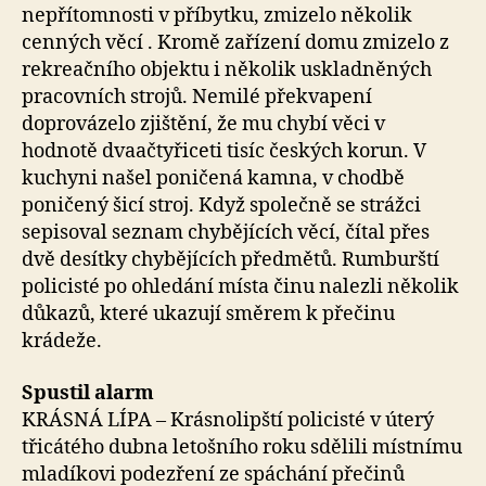
nepřítomnosti v příbytku, zmizelo několik
cenných věcí . Kromě zařízení domu zmizelo z
rekreačního objektu i několik uskladněných
pracovních strojů. Nemilé překvapení
doprovázelo zjištění, že mu chybí věci v
hodnotě dvaačtyřiceti tisíc českých korun. V
kuchyni našel poničená kamna, v chodbě
poničený šicí stroj. Když společně se strážci
sepisoval seznam chybějících věcí, čítal přes
dvě desítky chybějících předmětů. Rumburští
policisté po ohledání místa činu nalezli několik
důkazů, které ukazují směrem k přečinu
krádeže.
Spustil alarm
KRÁSNÁ LÍPA – Krásnolipští policisté v úterý
třicátého dubna letošního roku sdělili místnímu
mladíkovi podezření ze spáchání přečinů