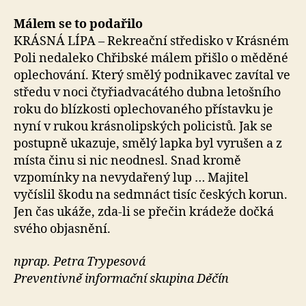
Málem se to podařilo
KRÁSNÁ LÍPA – Rekreační středisko v Krásném
Poli nedaleko Chřibské málem přišlo o měděné
oplechování. Který smělý podnikavec zavítal ve
středu v noci čtyřiadvacátého dubna letošního
roku do blízkosti oplechovaného přístavku je
nyní v rukou krásnolipských policistů. Jak se
postupně ukazuje, smělý lapka byl vyrušen a z
místa činu si nic neodnesl. Snad kromě
vzpomínky na nevydařený lup … Majitel
vyčíslil škodu na sedmnáct tisíc českých korun.
Jen čas ukáže, zda-li se přečin krádeže dočká
svého objasnění.
nprap. Petra Trypesová
Preventivně informační skupina Děčín