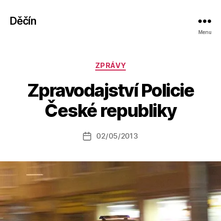
Děčín
Menu
Rubriky
ZPRÁVY
A
Zpravodajství Policie
u
t
České republiky
o
r:
Autor
02/05/2013
a
Datum
příspěvku
l
příspěvku
e
s
o