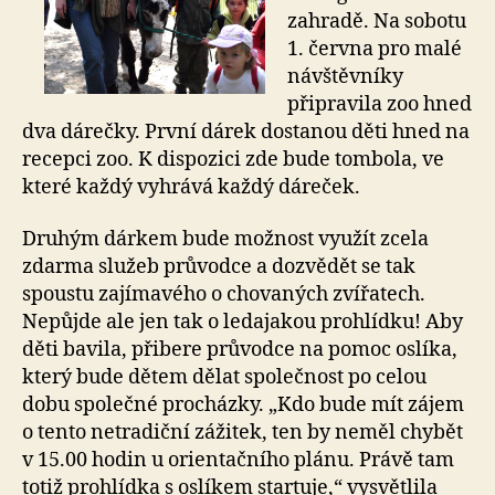
zahradě. Na sobotu
1. června pro malé
návštěvníky
připravila zoo hned
dva dárečky. První dárek dostanou děti hned na
recepci zoo. K dispozici zde bude tombola, ve
které každý vyhrává každý dáreček.
Druhým dárkem bude možnost využít zcela
zdarma služeb průvodce a dozvědět se tak
spoustu zajímavého o chovaných zvířatech.
Nepůjde ale jen tak o ledajakou prohlídku! Aby
děti bavila, přibere průvodce na pomoc oslíka,
který bude dětem dělat společnost po celou
dobu společné procházky. „Kdo bude mít zájem
o tento netradiční zážitek, ten by neměl chybět
v 15.00 hodin u orientačního plánu. Právě tam
totiž prohlídka s oslíkem startuje,“ vysvětlila