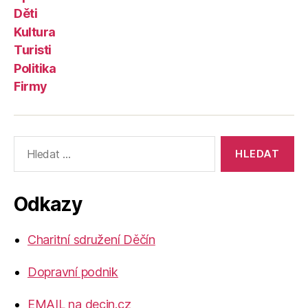
Děti
Kultura
Turisti
Politika
Firmy
Výsledky
vyhledávání:
Odkazy
Charitní sdružení Děčín
Dopravní podnik
EMAIL na decin.cz