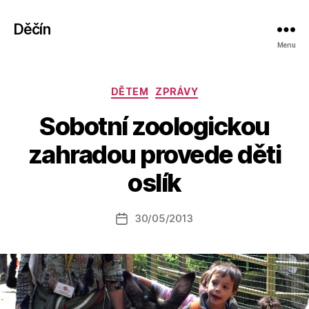
Děčín
Menu
Rubriky
DĚTEM
ZPRÁVY
Sobotní zoologickou
A
zahradou provede děti
u
t
oslík
o
r:
Autor
30/05/2013
a
Datum
příspěvku
l
příspěvku
e
s
o