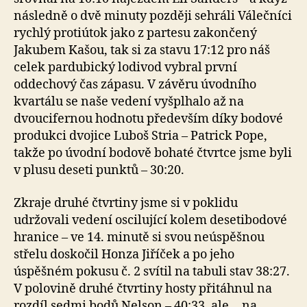
následně o dvě minuty později sehráli Válečníci
rychlý protiútok jako z partesu zakončený
Jakubem Kašou, tak si za stavu 17:12 pro náš
celek pardubický lodivod vybral první
oddechový čas zápasu. V závěru úvodního
kvartálu se naše vedení vyšplhalo až na
dvoucifernou hodnotu především díky bodové
produkci dvojice Luboš Stria – Patrick Pope,
takže po úvodní bodově bohaté čtvrtce jsme byli
v plusu deseti punktů – 30:20.
Zkraje druhé čtvrtiny jsme si v poklidu
udržovali vedení oscilující kolem desetibodové
hranice – ve 14. minutě si svou neúspěšnou
střelu doskočil Honza Jiříček a po jeho
úspěšném pokusu č. 2 svítil na tabuli stav 38:27.
V polovině druhé čtvrtiny hosty přitáhnul na
rozdíl sedmi bodů Nelson – 40:33, ale… na