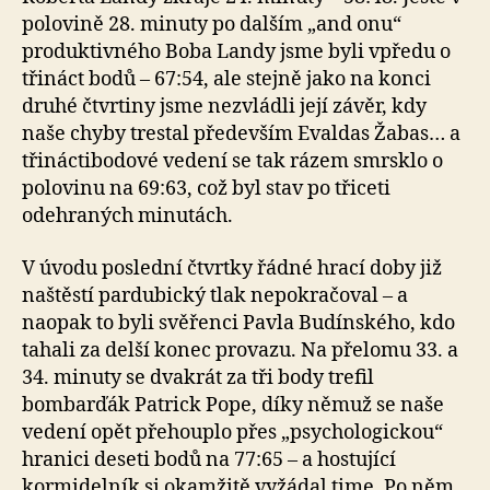
polovině 28. minuty po dalším „and onu“
produktivného Boba Landy jsme byli vpředu o
třináct bodů – 67:54, ale stejně jako na konci
druhé čtvrtiny jsme nezvládli její závěr, kdy
naše chyby trestal především Evaldas Žabas… a
třináctibodové vedení se tak rázem smrsklo o
polovinu na 69:63, což byl stav po třiceti
odehraných minutách.
V úvodu poslední čtvrtky řádné hrací doby již
naštěstí pardubický tlak nepokračoval – a
naopak to byli svěřenci Pavla Budínského, kdo
tahali za delší konec provazu. Na přelomu 33. a
34. minuty se dvakrát za tři body trefil
bombarďák Patrick Pope, díky němuž se naše
vedení opět přehouplo přes „psychologickou“
hranici deseti bodů na 77:65 – a hostující
kormidelník si okamžitě vyžádal time. Po něm