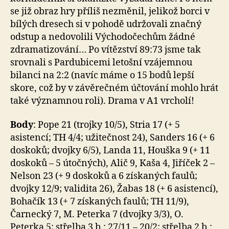
se již obraz hry příliš nezměnil, jelikož borci v
bílých dresech si v pohodě udržovali značný
odstup a nedovolili Východočechům žádné
zdramatizování… Po vítězství 89:73 jsme tak
srovnali s Pardubicemi letošní vzájemnou
bilanci na 2:2 (navíc máme o 15 bodů lepší
skore, což by v závěrečném účtování mohlo hrát
také významnou roli). Drama v A1 vrcholí!
Body
: Pope 21 (trojky 10/5), Stria 17 (+ 5
asistencí; TH 4/4; užitečnost 24), Sanders 16 (+ 6
doskoků; dvojky 6/5), Landa 11, Houška 9 (+ 11
doskoků – 5 útočných), Alič 9, Kaša 4, Jiříček 2 –
Nelson 23 (+ 9 doskoků a 6 získaných faulů;
dvojky 12/9; validita 26), Žabas 18 (+ 6 asistencí),
Bohačík 13 (+ 7 získaných faulů; TH 11/9),
Čarnecký 7, M. Peterka 7 (dvojky 3/3), O.
Peterka 5; střelba 3 b.: 27/11 – 20/2; střelba 2 b.: