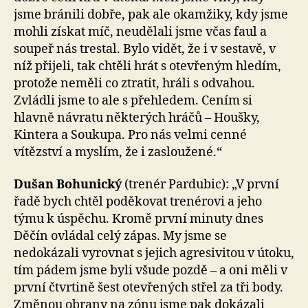
jsme bránili dobře, pak ale okamžiky, kdy jsme
mohli získat míč, neudělali jsme včas faul a
soupeř nás trestal. Bylo vidět, že i v sestavě, v
níž přijeli, tak chtěli hrát s otevřeným hledím,
protože neměli co ztratit, hráli s odvahou.
Zvládli jsme to ale s přehledem. Cením si
hlavně návratu některých hráčů – Houšky,
Kintera a Soukupa. Pro nás velmi cenné
vítězství a myslím, že i zasloužené.“
Dušan Bohunický
(trenér Pardubic): „V první
řadě bych chtěl poděkovat trenérovi a jeho
týmu k úspěchu. Kromě první minuty dnes
Děčín ovládal celý zápas. My jsme se
nedokázali vyrovnat s jejich agresivitou v útoku,
tím pádem jsme byli všude pozdě – a oni měli v
první čtvrtině šest otevřených střel za tři body.
Změnou obrany na zónu jsme pak dokázali