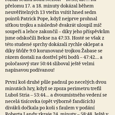
přelomu 17. a 18. minuty dokázal během
neuvěřitelných 13 vteřin vsítit hned sedm
pointů Patrick Pope, když nejprve prohnal
síťkou trojku a následně dvakrát uloupil míč
soupeři a lehce zakončil – díky jeho příspěvkům
jsme odskočili Bekse na 47:33. Hosté se však z
této studené sprchy dokázali rychle oklepat a
díky šňůře 9:0 korunované trojkou Žabase se
rázem dostali na dostřel pěti bodů – 47:42… a
poločasový stav 50:44 sliboval ještě velmi
napínavou podívanou!
První koš druhé půle padnul po necelých dvou
minutách hry, když se zpoza perimetru trefil
Luboš Stria – 53:44… a dvoumístného vedení se
necelá tisícovka (opět výborně fandících)
diváků dočkala po koši s faulem v podání
Roberta Landy zkraje 24. minuty – 58:48. Ještě v