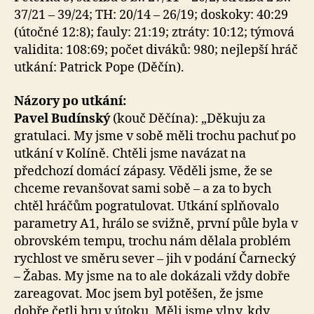
37/21 – 39/24; TH: 20/14 – 26/19; doskoky: 40:29
(útočné 12:8); fauly: 21:19; ztráty: 10:12; týmová
validita: 108:69; počet diváků: 980; nejlepší hráč
utkání: Patrick Pope (Děčín).
Názory po utkání:
Pavel Budínský
(kouč Děčína): „Děkuju za
gratulaci. My jsme v sobě měli trochu pachuť po
utkání v Kolíně. Chtěli jsme navázat na
předchozí domácí zápasy. Věděli jsme, že se
chceme revanšovat sami sobě – a za to bych
chtěl hráčům pogratulovat. Utkání splňovalo
parametry A1, hrálo se svižně, první půle byla v
obrovském tempu, trochu nám dělala problém
rychlost ve směru sever – jih v podání Čarnecký
– Žabas. My jsme na to ale dokázali vždy dobře
zareagovat. Moc jsem byl potěšen, že jsme
dobře četli hru v útoku. Měli jsme vlny, kdy