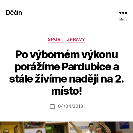
Děčín
Menu
Rubriky
SPORT
ZPRÁVY
Po výborném výkonu
porážíme Pardubice a
A
stále živíme naději na 2.
u
t
místo!
o
r:
Autor
04/04/2013
a
Datum
příspěvku
l
příspěvku
e
s
o