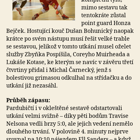
mimo sestavu tak
tentokráte zůstal
point guard Honza
Bejček. Hostující kouč Dušan Bohunický naopak
krátce po svém nástupu musí řešit velké trable
se sestavou, jelikož v tomto utkání musel oželet
služby Zbyňka Pospíšila, Coreyho Muirheada a
Lukáše Kotase, ke kterým se navíc v závěru třetí
čtvrtiny přidal i Michal Čarnecký, jenž s
bolestivou grimasou odkulhal na střídačku a do
utkání již nezasáhl.
Průběh zápasu:
Pardubičtí i v okleštěné sestavě odstartovali
utkání velmi svižně – díky pěti bodům Travise
Nelsona vedli brzy 5:0, ale jejich vedení nemělo
dlouhého trvání. V polovině 4. minuty nejprve
srovnal na 10:10 nájezdem Ell Sanders – a když