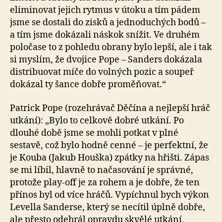
eliminovat jejich rytmus v útoku a tím pádem
jsme se dostali do zisků a jednoduchých bodů –
a tím jsme dokázali náskok snížit. Ve druhém
poločase to z pohledu obrany bylo lepší, ale i tak
si myslím, že dvojice Pope – Sanders dokázala
distribuovat míče do volných pozic a soupeř
dokázal ty šance dobře proměňovat.“
Patrick Pope (rozehrávač Děčína a nejlepší hráč
utkání): „Bylo to celkově dobré utkání. Po
dlouhé době jsme se mohli potkat v plné
sestavě, což bylo hodně cenné – je perfektní, že
je Kouba (Jakub Houška) zpátky na hřišti. Zápas
se mi líbil, hlavně to načasování je správné,
protože play-off je za rohem a je dobře, že ten
přínos byl od více hráčů. Vypíchnul bych výkon
Levella Sanderse, který se necítil úplně dobře,
ale přesto odehrál opravdu skvělé utkání.