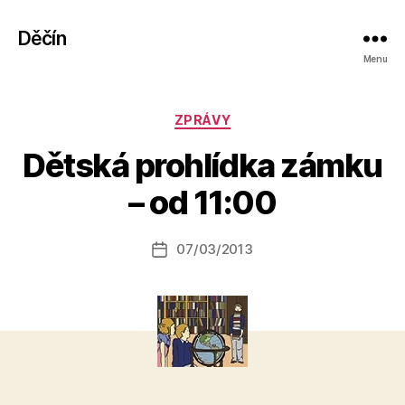
Děčín
Menu
Rubriky
ZPRÁVY
A
Dětská prohlídka zámku
u
t
– od 11:00
o
r:
Autor
07/03/2013
a
Datum
příspěvku
l
příspěvku
e
s
o