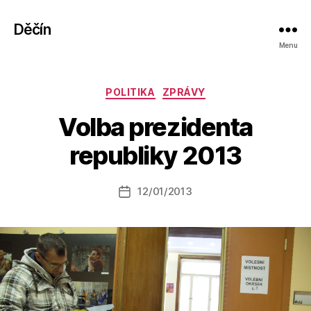
Děčín
Menu
Rubriky
A
POLITIKA
ZPRÁVY
u
Volba prezidenta
t
o
republiky 2013
r:
r
e
Autor
12/01/2013
Datum
d
příspěvku
příspěvku
a
k
t
o
r