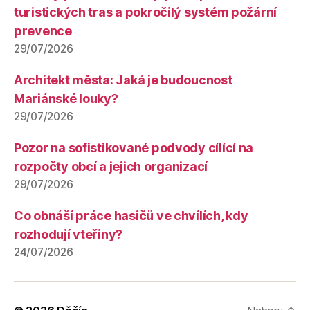
turistických tras a pokročilý systém požární
prevence
29/07/2026
Architekt města: Jaká je budoucnost
Mariánské louky?
29/07/2026
Pozor na sofistikované podvody cílící na
rozpočty obcí a jejich organizací
29/07/2026
Co obnáší práce hasičů ve chvílích, kdy
rozhodují vteřiny?
24/07/2026