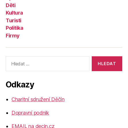
Děti
Kultura
Turisti
Politika
Firmy
Výsledky
vyhledávání:
Odkazy
Charitní sdružení Děčín
Dopravní podnik
EMAIL na decin.cz