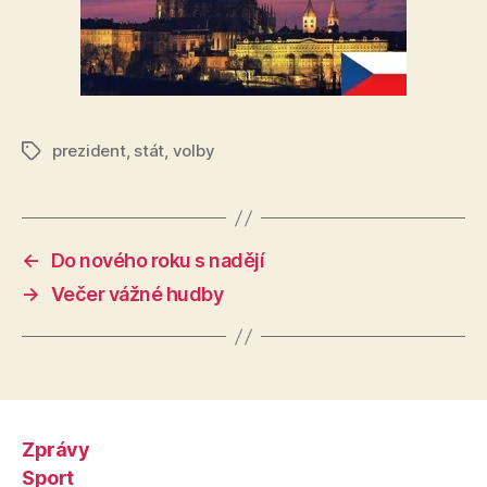
prezident
,
stát
,
volby
Štítky
←
Do nového roku s nadějí
→
Večer vážné hudby
Zprávy
Sport