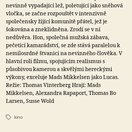
nevinně vypadající lež, poletující jako sněhová
vločka, se začne rozpouštět v intenzivně
společensky žijící komunitě přátel, jež je
šokována a zneklidněna. Zrodí se v ní
nedůvěra. Hon, společná mužská zábava,
pečetící kamarádství, se zde stává paralelou k
nemilosrdné štvanici na nevinného člověka. V
hlavní roli filmu, spojujícím realismus s
působivou kamerou a skvělými hereckými
výkony, exceluje Mads Mikkelsen jako Lucas.
Režie: Thomas Vinterberg Hrají: Mads
Mikkelsen, Alexandra Rapaport, Thomas Bo
Larsen, Susse Wold
kino
Štítky