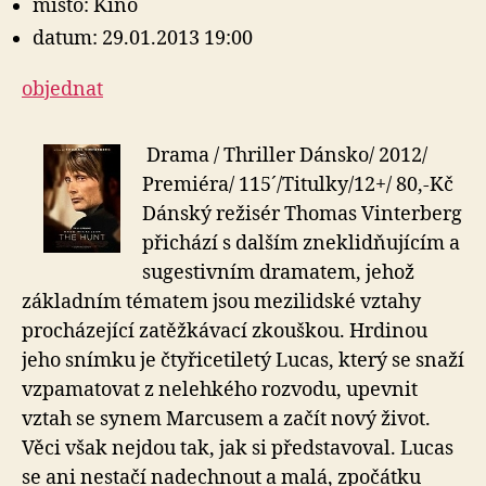
místo: Kino
datum: 29.01.2013 19:00
objednat
Drama / Thriller Dánsko/ 2012/
Premiéra/ 115´/Titulky/12+/ 80,-Kč
Dánský režisér Thomas Vinterberg
přichází s dalším zneklidňujícím a
sugestivním dramatem, jehož
základním tématem jsou mezilidské vztahy
procházející zatěžkávací zkouškou. Hrdinou
jeho snímku je čtyřicetiletý Lucas, který se snaží
vzpamatovat z nelehkého rozvodu, upevnit
vztah se synem Marcusem a začít nový život.
Věci však nejdou tak, jak si představoval. Lucas
se ani nestačí nadechnout a malá, zpočátku