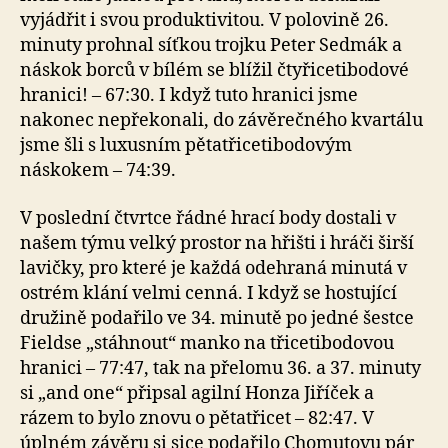
vyjádřit i svou produktivitou. V polovině 26.
minuty prohnal síťkou trojku Peter Sedmák a
náskok borců v bílém se blížil čtyřicetibodové
hranici! – 67:30. I když tuto hranici jsme
nakonec nepřekonali, do závěrečného kvartálu
jsme šli s luxusním pětatřicetibodovým
náskokem – 74:39.
V poslední čtvrtce řádné hrací body dostali v
našem týmu velký prostor na hřišti i hráči širší
lavičky, pro které je každá odehraná minutá v
ostrém klání velmi cenná. I když se hostující
družině podařilo ve 34. minutě po jedné šestce
Fieldse „stáhnout“ manko na třicetibodovou
hranici – 77:47, tak na přelomu 36. a 37. minuty
si „and one“ připsal agilní Honza Jiříček a
rázem to bylo znovu o pětatřicet – 82:47. V
úplném závěru si sice podařilo Chomutovu pár