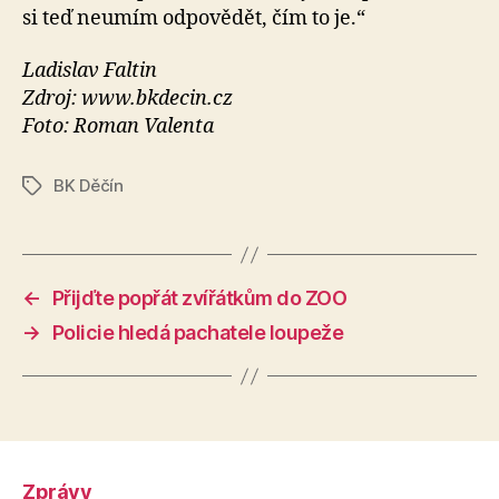
si teď neumím odpovědět, čím to je.“
Ladislav Faltin
Zdroj: www.bkdecin.cz
Foto: Roman Valenta
BK Děčín
Štítky
←
Přijďte popřát zvířátkům do ZOO
→
Policie hledá pachatele loupeže
Zprávy