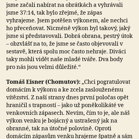
jsme začali nabírat na obrátkách a vyhrávali
jsme 37:14, tak bylo zřejmé, že zápas
vyhrajeme. Jsem potěšen výkonem, ale nechci
ho přeceňovat. Nicméně výkon byl takový, jaký
jsme si představovali. Dobrá obrana, pestrý útok
– obzvlášť na to, že jsme se často objevovali v
sestavě, která spolu moc často nehraje. Diváci
taky mohli vidět naše mladé tváře. Dva body
pro nás jsou velmi důležité.“
Tomáš Eisner (Chomutov):
„Chci pogratulovat
domácím k výkonu a ke zcela zaslouženému
vítězství. Z naší strany dnes první poločas opět
hraničil s trapností – jako už poněkolikáté ve
venkovních zápasech. Nevím, čím to je, ale náš
výkon venku je bojácný a ustrašený jak na
obranné, tak na útočné polovině. Oproti
domácím zápasům venku hrajeme špatně a sám