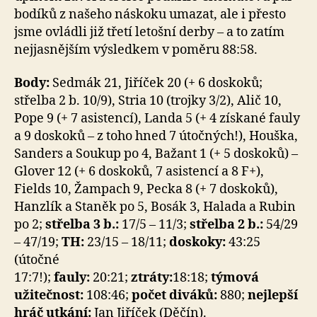
bodíků z našeho náskoku umazat, ale i přesto
jsme ovládli již třetí letošní derby – a to zatím
nejjasnějším výsledkem v poměru 88:58.
Body:
Sedmák 21, Jiříček 20 (+ 6 doskoků;
střelba 2 b. 10/9), Stria 10 (trojky 3/2), Alič 10,
Pope 9 (+ 7 asistencí), Landa 5 (+ 4 získané fauly
a 9 doskoků – z toho hned 7 útočných!), Houška,
Sanders a Soukup po 4, Bažant 1 (+ 5 doskoků) –
Glover 12 (+ 6 doskoků, 7 asistencí a 8 F+),
Fields 10, Žampach 9, Pecka 8 (+ 7 doskoků),
Hanzlík a Staněk po 5, Bosák 3, Halada a Rubin
po 2;
střelba 3 b.:
17/5 – 11/3;
střelba 2 b.:
54/29
– 47/19;
TH:
23/15 – 18/11;
doskoky:
43:25
(útočné
17:7!);
fauly:
20:21;
ztráty:
18:18;
týmová
užitečnost:
108:46;
počet diváků:
880;
nejlepší
hráč utkání:
Jan Jiříček (Děčín).