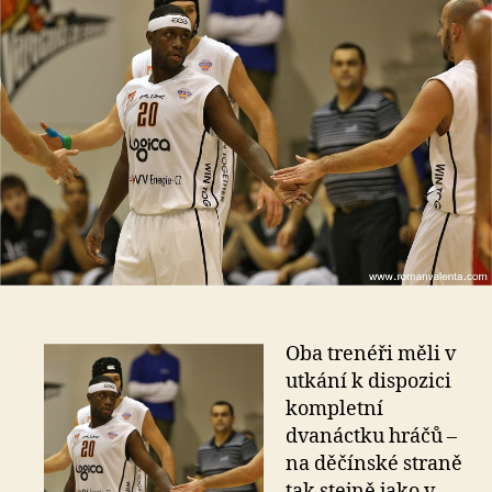
Oba trenéři měli v
utkání k dispozici
kompletní
dvanáctku hráčů –
na děčínské straně
tak stejně jako v