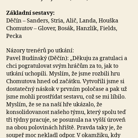
Základní sestavy:
Děčín – Sanders, Stria, Alič, Landa, Houška
Chomutov – Glover, Bosák, Hanzlík, Fields,
Pecka
Názory trenérů po utkání:
Pavel Budínský (Děčín): „Děkuju za gratulaci a
chci pogratulovat svým hráčům za to, jak to
utkání uchopili. Myslím, že jsme rozbili hru
Chomutova hned od začátku. Vytvořili jsme si
dostatečný náskok v prvním poločase a pak už
jsme mohli prostřídat sestavu, což se mi líbilo.
Myslím, že se na naší hře ukázalo, že
konsolidovanost našeho týmu, který spolu teď
tři týdny pracuje, se posunula na vyšší úroveň
na obou polovinách hřiště. Pravda taky je, že
soupeř moc nekladl odpor. V okamžiku, kdy