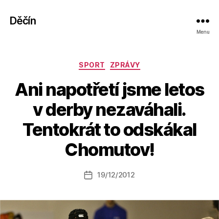
Děčín
Menu
Rubriky
SPORT
ZPRÁVY
Ani napotřetí jsme letos
v derby nezaváhali.
A
Tentokrát to odskákal
u
t
Chomutov!
o
r:
Autor
19/12/2012
a
Datum
příspěvku
l
příspěvku
e
s
o