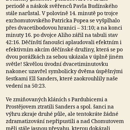
periodě a náskok svěřenců Pavla Budínského
stále narůstal. V polovině 14. minutě po trojce
exchomutovského Patricka Popea se vyšplhalo
přes dvacetibodovou hranici – 31:10; a na konci
minuty 16. po dvojce Aliho zářil na tabuli stav
42:16. Děčínští fanoušci aplaudovali efektním i
efektivním akcím děčínské družiny, která se po
dvou porážkách za sebou ukázala v úplně jiném
světle! Skvělou úvodní dvacetiminutovku
nakonec uzavřel symbolicky dvěma úspěšnými
šestkami Ell Sanders, které zaokrouhlily naše
vedení na 50:23.
Ve zmiňovaných kláních s Pardubicemi a
Prostějovem ztratili Sanders a spol. šanci na
výhru zkraje druhé půle, ale tentokráte žádné
zdramatizování nepřipustili a nad Chomutovem
měli stále jasnou převahu, kterou dokázali