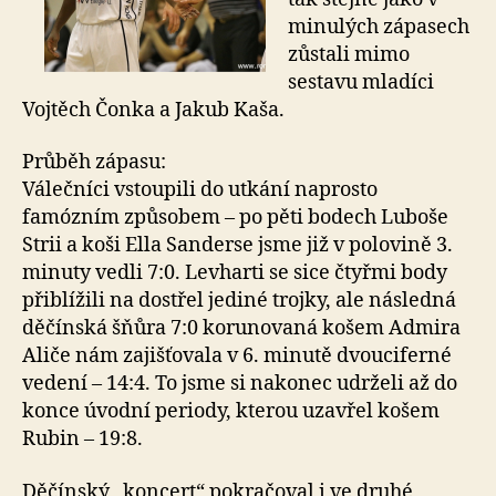
minulých zápasech
zůstali mimo
sestavu mladíci
Vojtěch Čonka a Jakub Kaša.
Průběh zápasu:
Válečníci vstoupili do utkání naprosto
famózním způsobem – po pěti bodech Luboše
Strii a koši Ella Sanderse jsme již v polovině 3.
minuty vedli 7:0. Levharti se sice čtyřmi body
přiblížili na dostřel jediné trojky, ale následná
děčínská šňůra 7:0 korunovaná košem Admira
Aliče nám zajišťovala v 6. minutě dvouciferné
vedení – 14:4. To jsme si nakonec udrželi až do
konce úvodní periody, kterou uzavřel košem
Rubin – 19:8.
Děčínský „koncert“ pokračoval i ve druhé