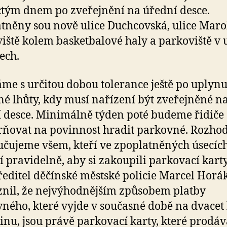
tým dnem po zveřejnění na úřední desce.
tněny sou nově ulice Duchcovská, ulice Maro
iště kolem basketbalové haly a parkoviště v u
ech.
áme s určitou dobou tolerance ještě po uplynu
é lhůty, kdy musí nařízení být zveřejněné n
 desce. Minimálně týden poté budeme řidiče
ňovat na povinnost hradit parkovné. Rozho
čujeme všem, kteří ve zpoplatněných úsecíc
í pravidelně, aby si zakoupili parkovací karty
ředitel děčínské městské policie Marcel Horák
nil, že nejvýhodnějším způsobem platby
ného, které vyjde v současné době na dvacet
inu, jsou právě parkovací karty, které prodáv