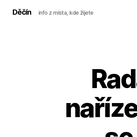
Děčín
info z místa, kde žijete
Rad
naříze
se