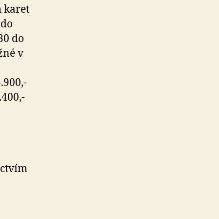
 karet
 do
.30 do
žné v
.900,-
400,-
ictvím