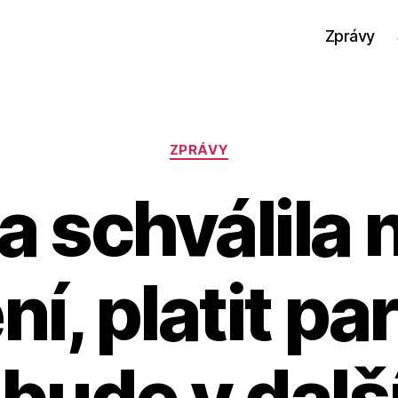
Zprávy
Rubriky
ZPRÁVY
a schválila 
ní, platit p
 bude v dalš