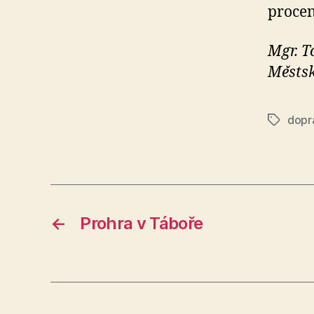
procen
Mgr. T
Městsk
dopr
Štítky
←
Prohra v Táboře