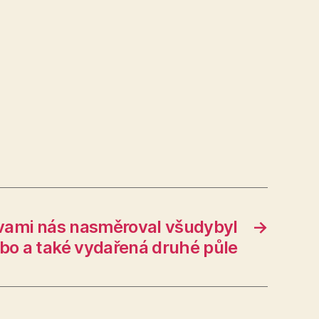
avami nás nasměroval všudybyl
→
bo a také vydařená druhé půle