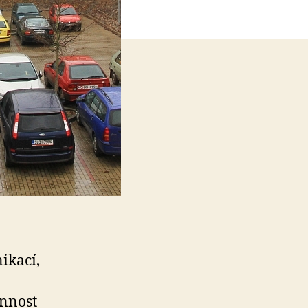
ikací,
innost