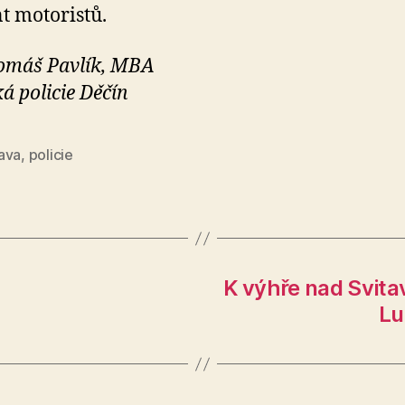
t motoristů.
omáš Pavlík, MBA
á policie Děčín
ava
,
policie
K výhře nad Svit
Lu