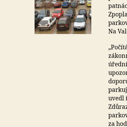
patnác
Zpopla
parkov
Na Val
„Počít
zákonn
úřední
upozor
doporu
parkuj
uvedl 
Zdůraz
parkov
za hod