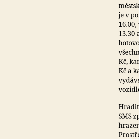
městsk
je v p
16.00,
13.30 
hotovo
všechn
Kč, ka
Kč a k
vydáva
vozidl
Hradit
SMS zp
hrazen
Prostř