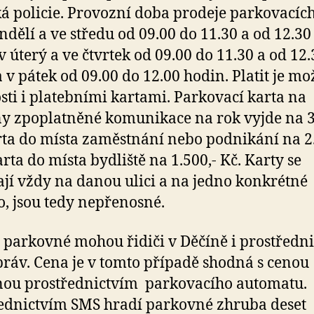
á policie. Provozní doba prodeje parkovacích
ondělí a ve středu od 09.00 do 11.30 a od 12.30
 v úterý a ve čtvrtek od 09.00 do 11.30 a od 12
a v pátek od 09.00 do 12.00 hodin. Platit je mo
sti i platebními kartami. Parkovací karta na
y zpoplatněné komunikace na rok vyjde na 3
rta do místa zaměstnání nebo podnikání na 2.
arta do místa bydliště na 1.500,- Kč. Karty se
jí vždy na danou ulici a na jedno konkrétné
o, jsou tedy nepřenosné.
 parkovné mohou řidiči v Děčíně i prostředn
ráv. Cena je v tomto případě shodná s cenou
ou prostřednictvím parkovacího automatu.
ednictvím SMS hradí parkovné zhruba deset