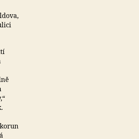
ldova,
lici
tí
a
dně
h
,“
.
 korun
á