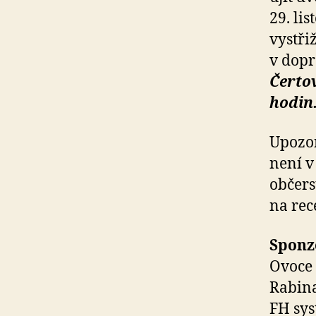
29. li
vystři
v dopr
Čertov
hodin
Upozor
není v
občers
na rec
Sponzo
Ovoce 
Rabina
FH sys