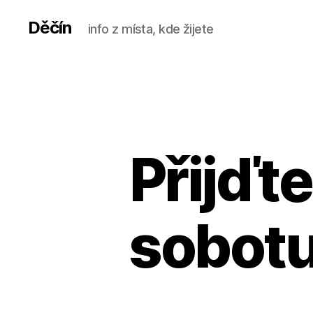
Děčín
info z místa, kde žijete
Přijďt
sobotu