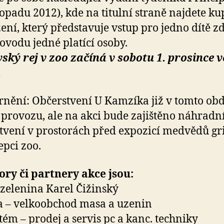
stopadu 2012), kde na titulní straně najdete k
žení, který představuje vstup pro jedno dítě 
ovodu jedné platící osoby.
ský rej v zoo začíná v sobotu 1. prosince v
.
nění: Občerstvení U Kamzíka již v tomto ob
 provozu, ale na akci bude zajištěno náhradn
tvení v prostorách před expozicí medvědů gri
epci zoo.
ry či partnery akce jsou:
zelenina Karel Čižinský
 – velkoobchod masa a uzenin
tém – prodej a servis pc a kanc. techniky