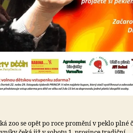
ká zoo se opět po roce promění v peklo plné č
vníky čeká již v sobotu 1. prosince tradiční