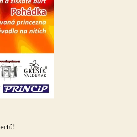
ertů!