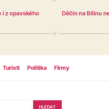
e i z opavského
Děčín na Bílinu n
Turisti
Politika
Firmy