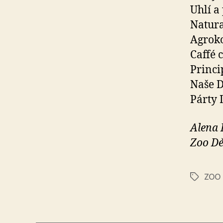
Uhlí a 
Natura
Agroko
Caffé 
Princi
Naše D
Párty 
Alena
Zoo Dě
ZOO
Štítky