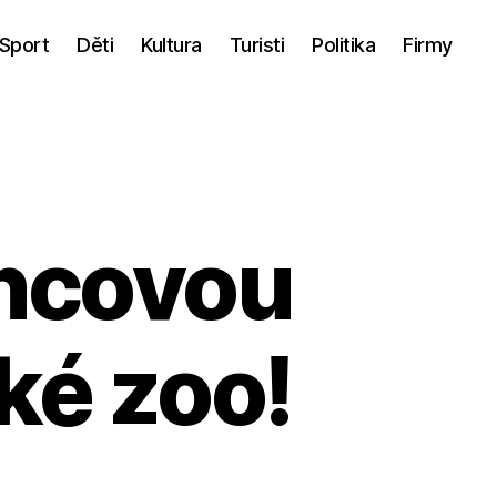
Sport
Děti
Kultura
Turisti
Politika
Firmy
incovou
ké zoo!