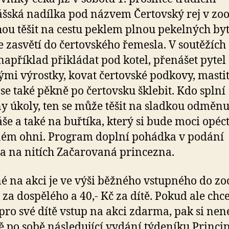
šská nadílka pod názvem Čertovský rej v zoo.
ou těšit na cestu peklem plnou pekelných byt
je zasvětí do čertovského řemesla. V soutěžích 
například přikládat pod kotel, přenášet pytel 
ými výrostky, kovat čertovské podkovy, mastit
se také pěkně po čertovsku šklebit. Kdo splní
y úkoly, ten se může těšit na sladkou odměn
še a také na buřtíka, který si bude moci opéc
ém ohni. Program doplní pohádka v podání
a na nitích Začarovaná princezna.
é na akci je ve výši běžného vstupného do zoo
č za dospělého a 40,- Kč za dítě. Pokud ale chc
 pro své dítě vstup na akci zdarma, pak si nen
vě po sobě následující vydání týdeníku Princip