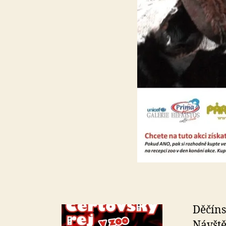
Děčíns
Návště