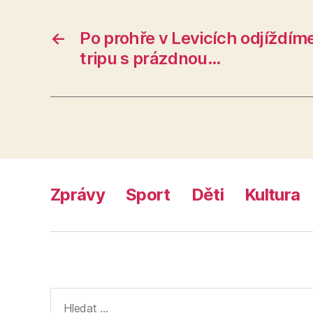
←
Po prohře v Levicích odjíždím
tripu s prázdnou…
Zprávy
Sport
Děti
Kultura
Výsledky