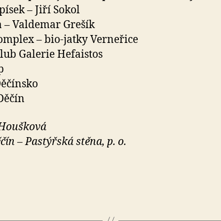
písek – Jiří Sokol
 – Valdemar Grešík
mplex – bio-jatky Verneřice
club Galerie Hefaistos
p
ěčínsko
Děčín
 Houšková
čín – Pastýřská stěna, p. o.