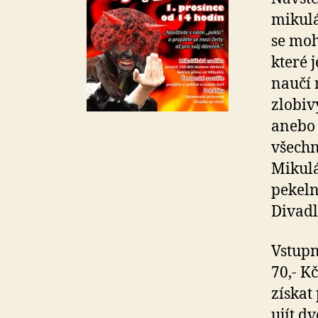
mikulá
se moh
které 
naučí 
zlobiv
anebo 
všechn
Mikulá
pekeln
Divadl
Vstupn
70,- K
získat
ujít d