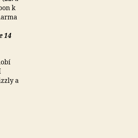
upon k
zdarma
e 14
dobí
í
zzly a