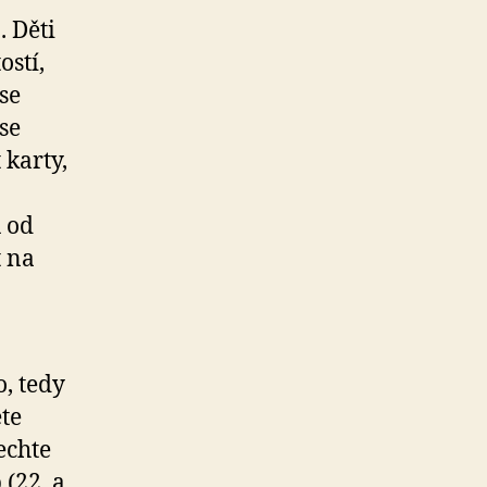
 Děti
ostí,
se
se
 karty,
u od
t na
, tedy
ete
echte
 (22. a