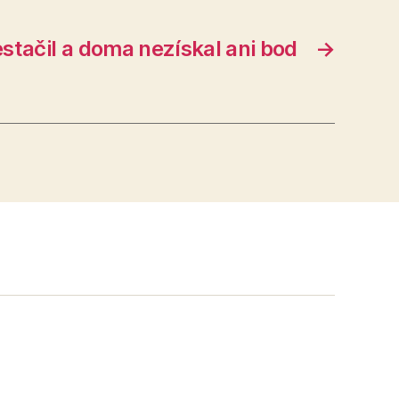
estačil a doma nezískal ani bod
→