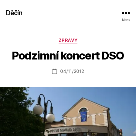
Děčín
Menu
A
Rubriky
ZPRÁVY
u
t
Podzimní koncert DSO
o
r:
Autor
04/11/2012
a
Datum
příspěvku
l
příspěvku
e
s
o