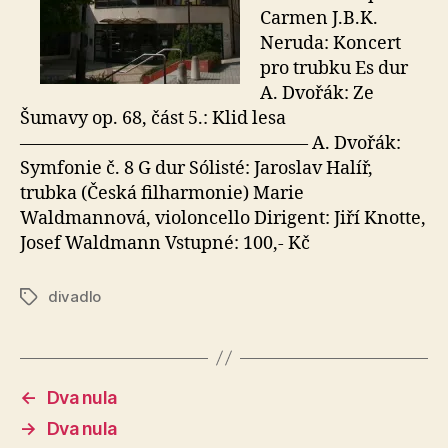
Carmen J.B.K.
Neruda: Koncert
pro trubku Es dur
A. Dvořák: Ze
Šumavy op. 68, část 5.: Klid lesa
———————————————— A. Dvořák:
Symfonie č. 8 G dur Sólisté: Jaroslav Halíř,
trubka (Česká filharmonie) Marie
Waldmannová, violoncello Dirigent: Jiří Knotte,
Josef Waldmann Vstupné: 100,- Kč
divadlo
Štítky
←
Dva nula
→
Dva nula