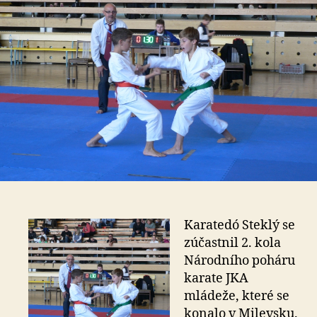
Karatedó Steklý se
zúčastnil 2. kola
Národního poháru
karate JKA
mládeže, které se
konalo v Milevsku.