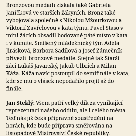
Bronzovou medaili získala také Gabriela
Janíčková ve starších žákyních. Bronz také
vybojovala společně s Nikolou Mžourkovou a
Viktorií Zavřelovou v kata týmu. Pavel Staso v
mini žácích obsadil bodované páté místo v kata
i v kumite. Smíšený mládežnický tým Adéla
Jirásková, Barbora Sadilová a Josef Zámečník
přivezli bronzové medaile. Stejně tak Starší
žáci Lukáš Javanský, Jakub Ulbrich a Milan
Káža. Káža navíc postoupil do semifinále v kata,
kde se mu o vlásek nepodařilo projít až do
finále.
Jan Steklý:
Všem patří velký dík za vynikající
reprezentaci našeho oddílu, ale i celého města.
Teď nás již čeká přípravné soustředění na
horách, kde bude příprava směřována na
listopadové Mistrovství České republiky.