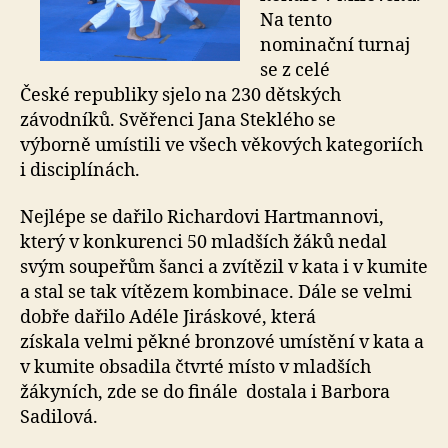
Na tento
nominační turnaj
se z celé
České republiky sjelo na 230 dětských
závodníků. Svěřenci Jana Steklého se
výborně umístili ve všech věkových kategoriích
i disciplínách.
Nejlépe se dařilo Richardovi Hartmannovi,
který v konkurenci 50 mladších žáků nedal
svým soupeřům šanci a zvítězil v kata i v kumite
a stal se tak vítězem kombinace. Dále se velmi
dobře dařilo Adéle Jiráskové, která
získala velmi pěkné bronzové umístění v kata a
v kumite obsadila čtvrté místo v mladších
žákyních, zde se do finále dostala i Barbora
Sadilová.