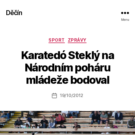
Děčín
Menu
Rubriky
SPORT
ZPRÁVY
Karatedó Steklý na
A
Národním poháru
u
t
mládeže bodoval
o
r:
Autor
19/10/2012
a
Datum
příspěvku
l
příspěvku
e
s
o