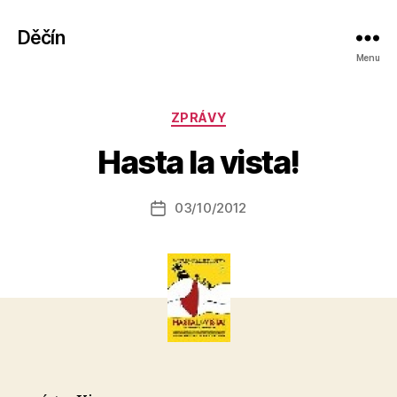
Děčín
Menu
A
Rubriky
ZPRÁVY
u
t
Hasta la vista!
o
r:
Autor
03/10/2012
a
Datum
příspěvku
l
příspěvku
e
s
o