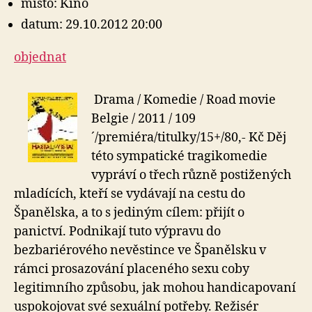
místo: Kino
datum: 29.10.2012 20:00
objednat
Drama / Komedie / Road movie
Belgie / 2011 / 109
´/premiéra/titulky/15+/80,- Kč Děj
této sympatické tragikomedie
vypráví o třech různě postižených
mladících, kteří se vydávají na cestu do
Španělska, a to s jediným cílem: přijít o
panictví. Podnikají tuto výpravu do
bezbariérového nevěstince ve Španělsku v
rámci prosazování placeného sexu coby
legitimního způsobu, jak mohou handicapovaní
uspokojovat své sexuální potřeby. Režisér