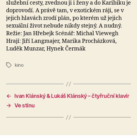
služební cesty, zvednou ji i ženy a do Karibiku je
doprovodí. A právě tam, v exotickém ráji, se v
jejich hlavách zrodí plán, po kterém už jejich
sexuální život nebude nikdy stejný. A nudný.
Režie: Jan Hřebejk Scénář: Michal Viewegh
Hrají: Jiří Langmajer, Marika Procházková,
Luděk Munzar, Hynek Čermák
kino
Štítky
←
Ivan Klánský & Lukáš Klánský – čtyřruční klavír
→
Ve stínu