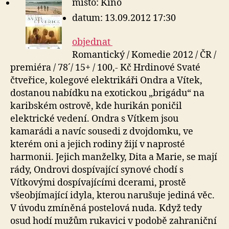
místo: Kino
datum: 13.09.2012 17:30
objednat
Romantický / Komedie 2012 / ČR /
premiéra / 78´/ 15+ / 100,- Kč Hrdinové Svaté
čtveřice, kolegové elektrikáři Ondra a Vítek,
dostanou nabídku na exotickou „brigádu“ na
karibském ostrově, kde hurikán poničil
elektrické vedení. Ondra s Vítkem jsou
kamarádi a navíc sousedi z dvojdomku, ve
kterém oni a jejich rodiny žijí v naprosté
harmonii. Jejich manželky, Dita a Marie, se mají
rády, Ondrovi dospívající synové chodí s
Vítkovými dospívajícími dcerami, prostě
všeobjímající idyla, kterou narušuje jediná věc.
V úvodu zmíněná postelová nuda. Když tedy
osud hodí mužům rukavici v podobě zahraniční