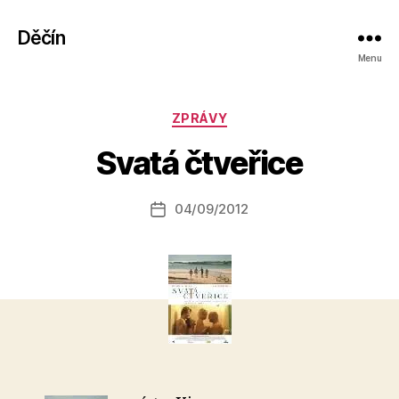
Děčín
Menu
A
Rubriky
ZPRÁVY
u
t
Svatá čtveřice
o
r:
Autor
04/09/2012
a
Datum
příspěvku
l
příspěvku
e
s
o