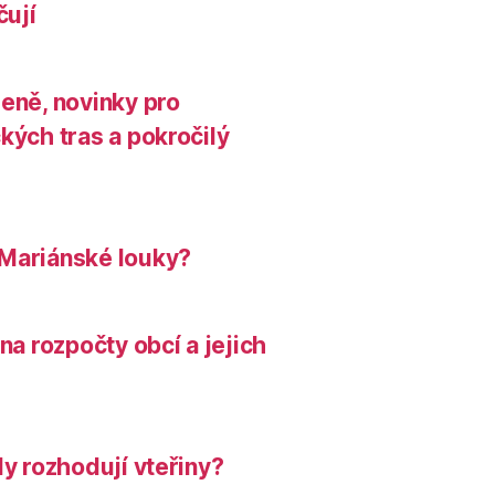
čují
leně, novinky pro
kých tras a pokročilý
 Mariánské louky?
na rozpočty obcí a jejich
dy rozhodují vteřiny?