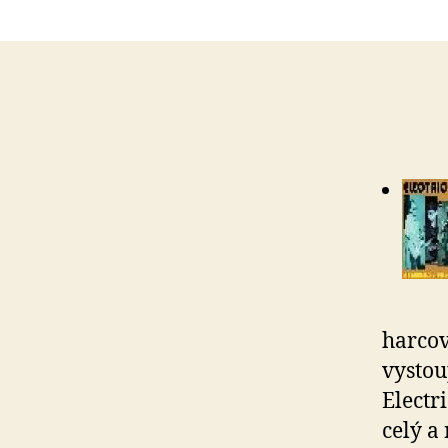
harcov
vystou
Electr
celý a