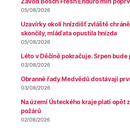
Závod Bosch Fresh Enduro míří poprv
05/08/2026
Uzavírky okolí hnízdišť zvláště chrá
skončily, mláďata opustila hnízda
05/08/2026
Léto v Děčíně pokračuje. Srpen bude 
03/08/2026
Obranné řady Medvědů dostávají prv
03/08/2026
Na území Ústeckého kraje platí opět 
požárů
02/08/2026