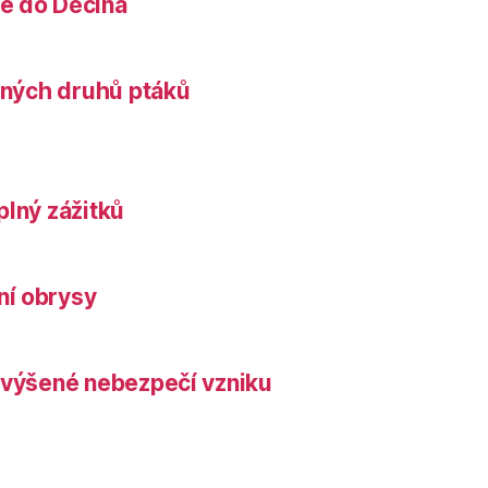
é do Děčína
něných druhů ptáků
plný zážitků
ní obrysy
zvýšené nebezpečí vzniku