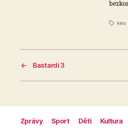
bezkon
kino
Štítky
←
Bastardi 3
Zprávy
Sport
Děti
Kultura