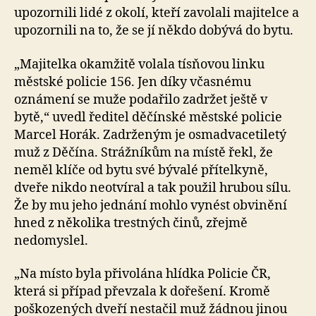
upozornili lidé z okolí, kteří zavolali majitelce a
upozornili na to, že se jí někdo dobývá do bytu.
„Majitelka okamžitě volala tísňovou linku
městské policie 156. Jen díky včasnému
oznámení se muže podařilo zadržet ještě v
bytě,“ uvedl ředitel děčínské městské policie
Marcel Horák. Zadrženým je osmadvacetiletý
muž z Děčína. Strážníkům na místě řekl, že
neměl klíče od bytu své bývalé přítelkyně,
dveře nikdo neotvíral a tak použil hrubou sílu.
Že by mu jeho jednání mohlo vynést obvinění
hned z několika trestných činů, zřejmě
nedomyslel.
„Na místo byla přivolána hlídka Policie ČR,
která si případ převzala k dořešení. Kromě
poškozených dveří nestačil muž žádnou jinou