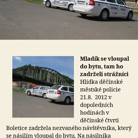
Mladík se vloupal
do bytu, tam ho
zadrželi strážníci
Hlídka děčínské
městské policie
21.8. 2012 v
dopoledních
hodinách v
děčínské čtvrti
Boletice zadržela nezvaného návštěvníka, který
se násilím vloupal do bytu. Na násilníka