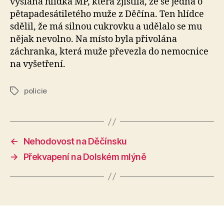
vyslána hlídka MP, která zjistila, že se jedná o
pětapadesátiletého muže z Děčína. Ten hlídce
sdělil, že má silnou cukrovku a udělalo se mu
nějak nevolno. Na místo byla přivolána
záchranka, která muže převezla do nemocnice
na vyšetření.
policie
Štítky
←
Nehodovost na Děčínsku
→
Překvapení na Dolském mlýně