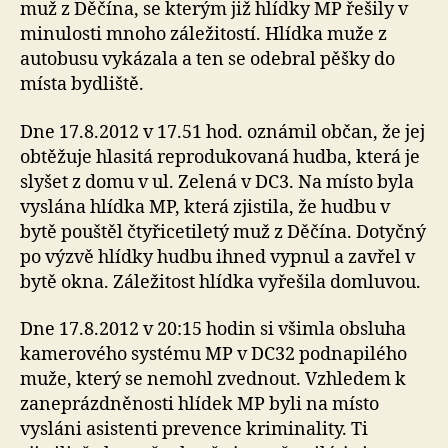
muž z Děčína, se kterým již hlídky MP řešily v
minulosti mnoho záležitostí. Hlídka muže z
autobusu vykázala a ten se odebral pěšky do
místa bydliště.
Dne 17.8.2012 v 17.51 hod. oznámil občan, že jej
obtěžuje hlasitá reprodukovaná hudba, která je
slyšet z domu v ul. Zelená v DC3. Na místo byla
vyslána hlídka MP, která zjistila, že hudbu v
bytě pouštěl čtyřicetiletý muž z Děčína. Dotyčný
po výzvě hlídky hudbu ihned vypnul a zavřel v
bytě okna. Záležitost hlídka vyřešila domluvou.
Dne 17.8.2012 v 20:15 hodin si všimla obsluha
kamerového systému MP v DC32 podnapilého
muže, který se nemohl zvednout. Vzhledem k
zaneprázdněnosti hlídek MP byli na místo
vysláni asistenti prevence kriminality. Ti