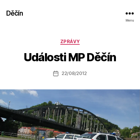
Děčín
Menu
A
Rubriky
ZPRÁVY
u
t
Události MP Děčín
o
r:
Autor
22/08/2012
a
Datum
příspěvku
l
příspěvku
e
s
o