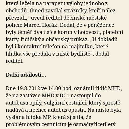
která ležela na parapetu výlohy jednoho z
obchodů. Ihned zavolal strážníky, kteří nález
převzali,“ uvedl ředitel děčínské městské
policie Marcel Horák. Dodal, že v peněžence
byly téměř dva tisíce korun v hotovosti, platební
karty, řidičský a občanský průkaz. „U dokladů
byl i kontaktní telefon na majitelku, které
hlídka vše předala v místě bydliště“, dodal
ředitel.
Další události…
Dne 19.8.2012 ve 14.00 hod. oznámil řidič MHD,
že na zastávce MHD v DC1 nastoupil do
autobusu opilý, vulgární cestující, který sprostě
nadává a nechce autobus opustit. Na místo byla
vyslána hlídka MP, která zjistila, že
problémovým cestujícím je osmačtyřicetiletý