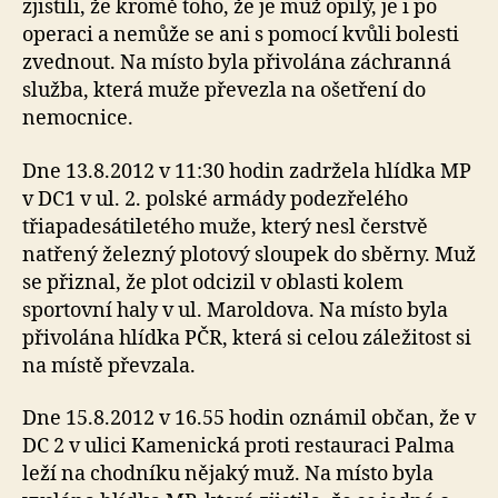
zjistili, že kromě toho, že je muž opilý, je i po
operaci a nemůže se ani s pomocí kvůli bolesti
zvednout. Na místo byla přivolána záchranná
služba, která muže převezla na ošetření do
nemocnice.
Dne 13.8.2012 v 11:30 hodin zadržela hlídka MP
v DC1 v ul. 2. polské armády podezřelého
třiapadesátiletého muže, který nesl čerstvě
natřený železný plotový sloupek do sběrny. Muž
se přiznal, že plot odcizil v oblasti kolem
sportovní haly v ul. Maroldova. Na místo byla
přivolána hlídka PČR, která si celou záležitost si
na místě převzala.
Dne 15.8.2012 v 16.55 hodin oznámil občan, že v
DC 2 v ulici Kamenická proti restauraci Palma
leží na chodníku nějaký muž. Na místo byla