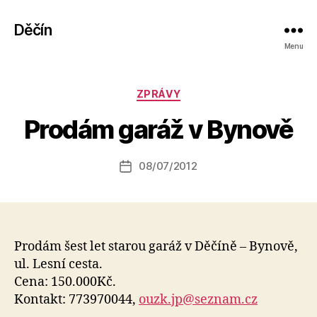
Děčín
Menu
A
Rubriky
ZPRÁVY
u
t
Prodám garáž v Bynově
o
r:
Autor
08/07/2012
a
Datum
příspěvku
l
příspěvku
e
s
o
Prodám šest let starou garáž v Děčíně – Bynově,
ul. Lesní cesta.
Cena: 150.000Kč.
Kontakt: 773970044,
ouzk.jp@seznam.cz