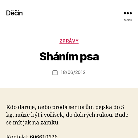
Děčín
Menu
A
Rubriky
ZPRÁVY
u
t
Sháním psa
o
r:
Autor
18/06/2012
a
Datum
příspěvku
l
příspěvku
e
s
o
Kdo daruje, nebo prodá seniorům pejska do 5
kg, může být i voříšek, do dobrých rukou. Bude
se mít jak na zámku.
Kontakt: 606610626.