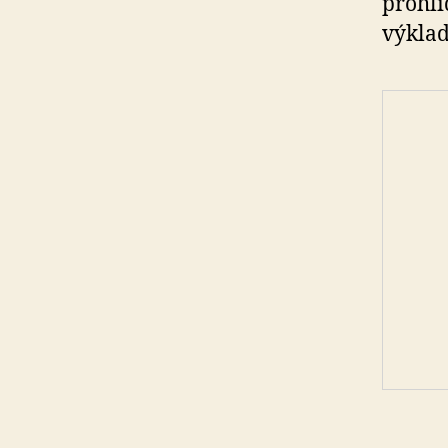
prohl
výkla