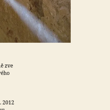
ně zve
vého
. 2012