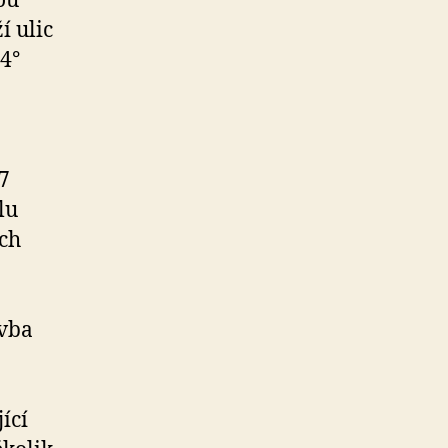
ou
í ulic
14°
7
lu
ých
avba
ící