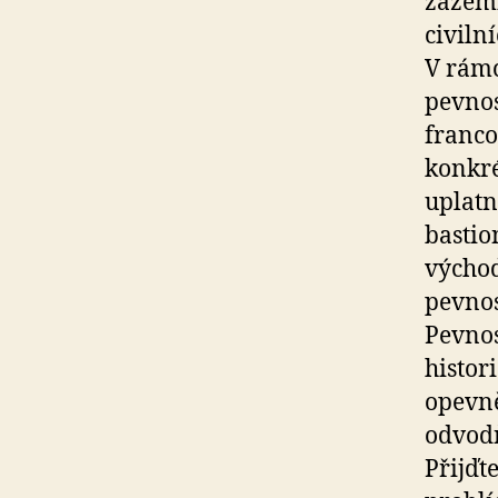
zázemí
civiln
V rámc
pevnos
franco
konkré
uplatn
bastio
východ
pevnos
Pevnos
histo
opevně
odvod
Přijďt