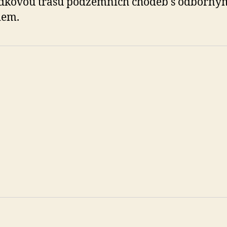
ídkovou trasu podzemních chodeb s odborný
dem.