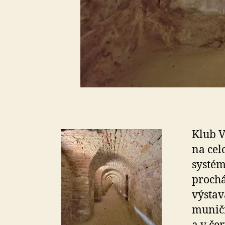
Klub V
na ce
systém
prochá
výstav
muničn