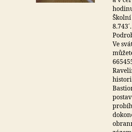
a v če
hodinu
Školní
8.743´.
Podro
Ve svá
můžete
665455
Raveli
histor
Bastio
postav
probíh
dokonč
obrann