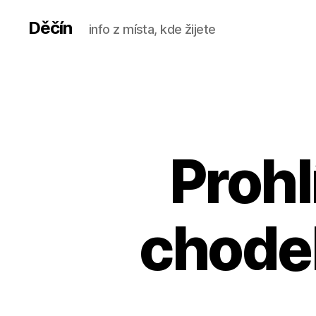
Děčín
info z místa, kde žijete
Proh
chodeb