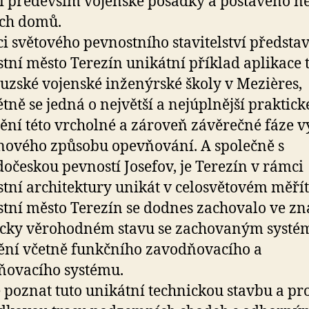
 především vojenské posádky a postaveno ně
ích domů.
i světového pevnostního stavitelství předsta
tní město Terezín unikátní příklad aplikace t
uzské vojenské inženýrské školy v Mezières,
tně se jedná o největší a nejúplnější praktick
ění této vrcholné a zároveň závěrečné fáze v
nového způsobu opevňování. A společně s
očeskou pevností Josefov, je Terezín v rámci
tní architektury unikát v celosvětovém měřít
tní město Terezín se dodnes zachovalo ve z
ricky věrohodném stavu se zachovaným syst
ní včetně funkčního zavodňovacího a
ňovacího systému.
e poznat tuto unikátní technickou stavbu a pro