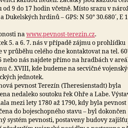
rvenci každou neděli. Začátky jsou každou cel
 od 9 do 17 hodin včetně. Místo srazu v nárož
 a Dukelských hrdinů – GPS: N 50° 30.680´, E 
bnosti na
www.pevnost-terezin.cz
.
tek 5. a 6. 7. nás v případě zájmu o prohlídku
 v průběhu celého dne kontaktovat na tel. 60
 nebo nás najdete přímo na hradbách v areá
nu č. XVIII, kde budeme na secvičné vojensk
ických jednotek.
nová pevnost Terezín (Theresienstadt) byla
ena nedaleko soutoku řek Ohře a Labe. Výst
ala mezi lety 1780 až 1790, kdy byla pevnost
ena do bojeschopného stavu – byl dokončen
ý systém pevnosti, postaveny budovy zajišťuj