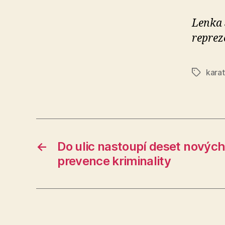
Lenka 
reprez
kara
Štítky
←
Do ulic nastoupí deset nových
prevence kriminality