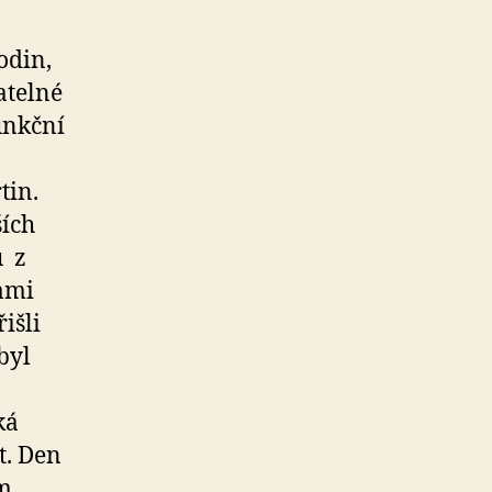
odin,
atelné
funkční
tin.
ších
ů z
tami
išli
byl
ká
t. Den
ím