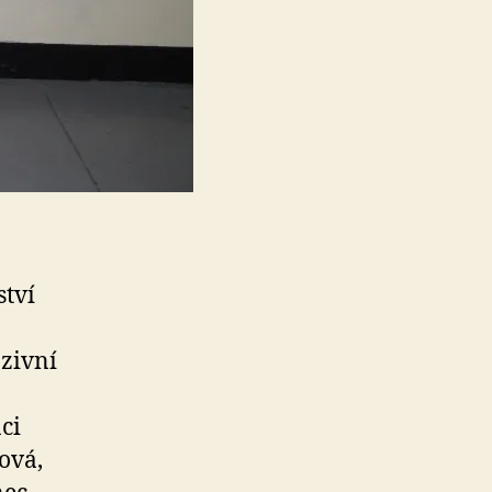
ství
nzivní
ci
ová,