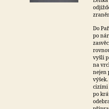
Lenka 
odjížd
zraněn
Do Pař
po nár
zasvěc
rovnou
vyšli 
na vrc
nejen p
výšek. 
cizími
po krá
odebra
připra