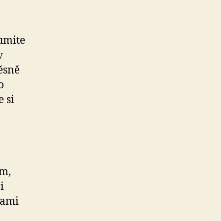
kumite
v
ěsně
o
 si
ům,
i
tami