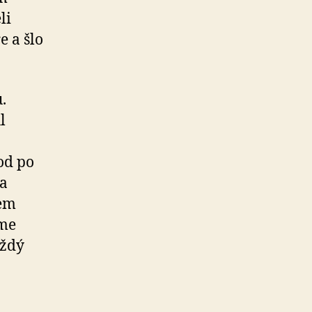
li
e a šlo
.
l
od po
 a
lem
sme
aždý