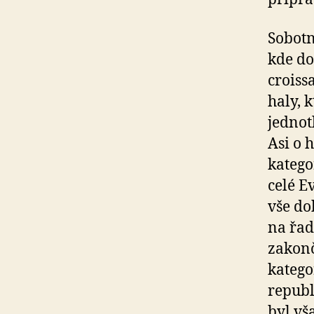
Sobotn
kde do
croiss
haly, 
jednot
Asi o 
katego
celé E
vše do
na řad
zakonč
katego
republ
byl vš