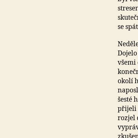
strese
skuteč
se spát
Neděle
Dojelo
všemi 
konečn
okolí 
naposl
šesté 
přijel
rozjel
vypráv
zkušen