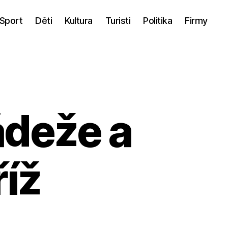
Sport
Děti
Kultura
Turisti
Politika
Firmy
ádeže a
říž