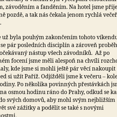
m, závoděním a fanděním. Na hotel jsme přije
ně pozdě, a tak nás čekala jenom rychlá večeř
.
 už byla pouhým zakončením tohoto víkendu
 se pár posledních disciplín a zároveň proběh
očekávaný nástup všech závodníků. Až po
ém focení jsme měli alespoň na chvíli rozch
haly, kde jsme si mohli ještě pár věcí nakoupit
ed si užít Paříž. Odjížděli jsme k večeru – ko
hodiny. Po několika povinných přestávkách j
i na osmou hodinu ráno do Prahy, odkud se k
 do svých domovů, aby mohl svým nejbližším
ět své zážitky a podělit se také s novými
ostmi.