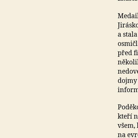
Medail
Jirásk
a stal
osmičl
před f
několi
nedove
dojmy 
inform
Poděko
kteří 
všem, 
na evr