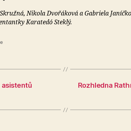
Skružná, Nikola Dvořáková a Gabriela Janíčko
entantky Karatedó Steklý.
te
 asistentů
Rozhledna Rathm