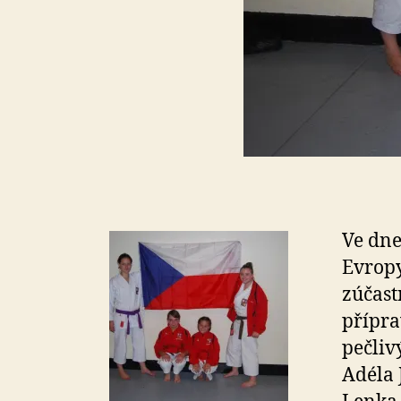
Ve dnec
Evropy
zúčast
přípra
pečliv
Adéla 