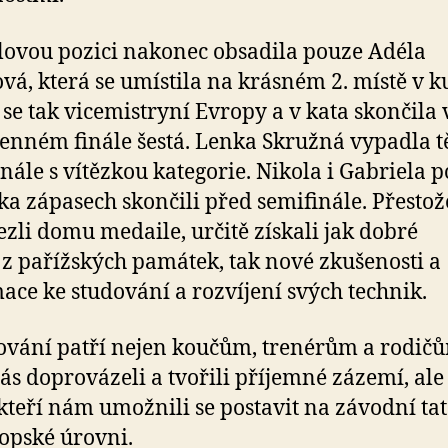
ovou pozici nakonec obsadila pouze Adéla
ová, která se umístila na krásném 2. místě v 
a se tak vicemistryní Evropy a v kata skončila 
enném finále šestá. Lenka Skružná vypadla t
inále s vítězkou kategorie. Nikola i Gabriela p
ka zápasech skončili před semifinále. Přestože
zli domu medaile, určitě získali jak dobré
z pařížských památek, tak nové zkušenosti a
ace ke studování a rozvíjení svých technik.
vání patří nejen koučům, trenérům a rodič
nás doprovázeli a tvořili příjemné zázemí, ale 
kteří nám umožnili se postavit na závodní ta
opské úrovni.