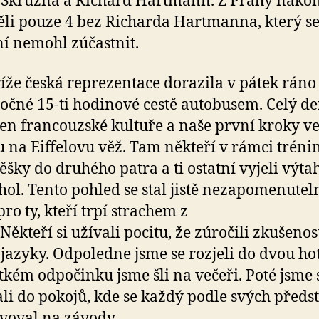
Skružná a Richard Hartmann. Z Prahy nako
ěli pouze 4 bez Richarda Hartmanna, který se
í nemohl zúčastnit.
íže česká reprezentace dorazila v pátek ráno 
očné 15-ti hodinové cestě autobusem. Celý de
en francouzské kultuře a naše první kroky v
 na Eiffelovu věž. Tam někteří v rámci tréni
pěšky do druhého patra a ti ostatní vyjeli výt
hol. Tento pohled se stal jistě nezapomenute
ro ty, kteří trpí strachem z
Někteří si užívali pocitu, že zúročili zkušenost
 jazyky. Odpoledne jsme se rozjeli do dvou ho
tkém odpočinku jsme šli na večeři. Poté jsme 
li do pokojů, kde se každý podle svých předs
voval na závody.