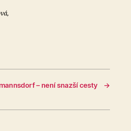
vá,
annsdorf – není snazší cesty
→