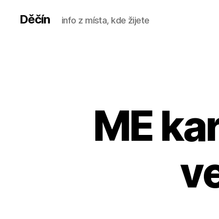
Děčín
info z místa, kde žijete
ME kar
ve