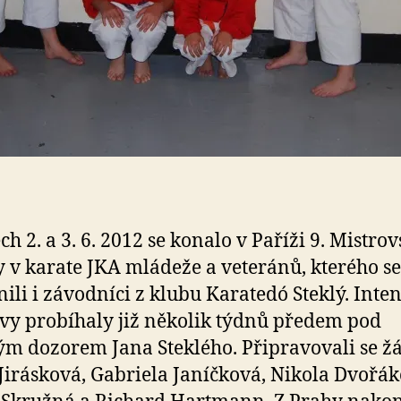
h 2. a 3. 6. 2012 se konalo v Paříži 9. Mistrov
 v karate JKA mládeže a veteránů, kterého se
nili i závodníci z klubu Karatedó Steklý. Inte
vy probíhaly již několik týdnů předem pod
ým dozorem Jana Steklého. Připravovali se žá
Jirásková, Gabriela Janíčková, Nikola Dvořák