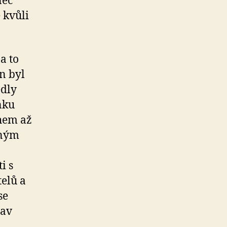
nec
 kvůli
a to
n byl
edly
nku
ahem až
lným
i s
telů a
se
tav