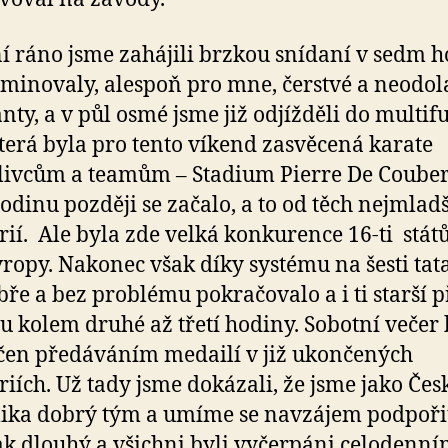
í ráno jsme zahájili brzkou snídaní v sedm h
minovaly, alespoň pro mne, čerstvé a neodol
anty, a v půl osmé jsme již odjížděli do multi
která byla pro tento víkend zasvěcená karate
livcům a teamům – Stadium Pierre De Couber
hodinu později se začalo, a to od těch nejmlad
rií. Ale byla zde velká konkurence 16-ti stát
vropy. Nakonec však díky systému na šesti ta
bře a bez problému pokračovalo a i ti starší př
u kolem druhé až třetí hodiny. Sobotní večer 
en předáváním medailí v již ukončených
riích. Už tady jsme dokázali, že jsme jako Čes
ika dobrý tým a umíme se navzájem podpoři
ak dlouhý a všichni byli vyčerpáni celodenn