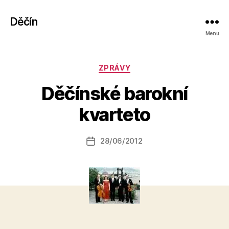
Děčín
Menu
Rubriky
ZPRÁVY
A
Děčínské barokní
u
t
kvarteto
o
r:
Autor
28/06/2012
a
Datum
příspěvku
l
příspěvku
e
s
o