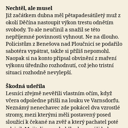
Nechtěl, ale musel
Již začátkem dubna měl pětapadesátiletý muž z
okolí Děčína nastoupit výkon trestu odnětím
svobody. To ale neučinil a snažil se této
nepříjemné povinnosti vyhnout. Ne na dlouho.
Policistům z Benešova nad Ploučnicí se podařilo
sabotéra vypátrat, takže si příliš nepomohl.
Naopak si na konto připsal obvinění z maření
výkonu úředního rozhodnutí, což jeho tristní
situaci rozhodně nevylepší.
Škodná udeřila
Lesníci zřejmě nevěřili vlastním očím, když
včera odpoledne přišli na louku ve Varnsdorfu.
Neznámý nenechavec zde pokácel dva vzrostlé
stromy, mezi kterými měli postavený posed
sloužící k čekané na zvěř a který pachatel poté