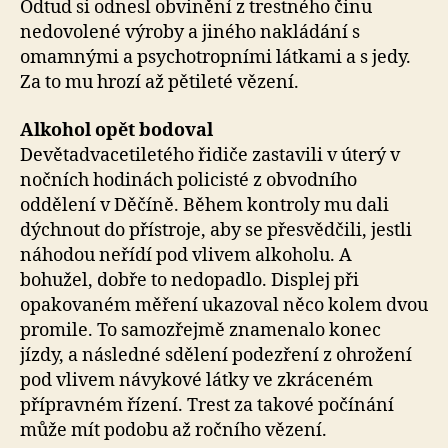
Odtud si odnesl obvinění z trestného činu
nedovolené výroby a jiného nakládání s
omamnými a psychotropními látkami a s jedy.
Za to mu hrozí až pětileté vězení.
Alkohol opět bodoval
Devětadvacetiletého řidiče zastavili v úterý v
nočních hodinách policisté z obvodního
oddělení v Děčíně. Během kontroly mu dali
dýchnout do přístroje, aby se přesvědčili, jestli
náhodou neřídí pod vlivem alkoholu. A
bohužel, dobře to nedopadlo. Displej při
opakovaném měření ukazoval něco kolem dvou
promile. To samozřejmě znamenalo konec
jízdy, a následné sdělení podezření z ohrožení
pod vlivem návykové látky ve zkráceném
přípravném řízení. Trest za takové počínání
může mít podobu až ročního vězení.