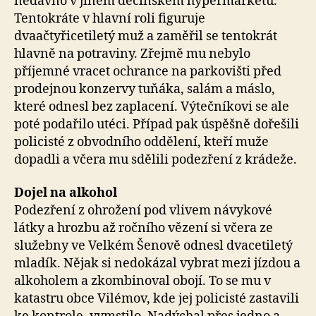
nedávno v jiném děčínském hypermarketu.
Tentokráte v hlavní roli figuruje
dvaačtyřicetiletý muž a zaměřil se tentokrát
hlavně na potraviny. Zřejmě mu nebylo
příjemné vracet ochrance na parkovišti před
prodejnou konzervy tuňáka, salám a máslo,
které odnesl bez zaplacení. Výtečníkovi se ale
poté podařilo utéci. Případ pak úspěšně dořešili
policisté z obvodního oddělení, kteří muže
dopadli a včera mu sdělili podezření z krádeže.
Dojel na alkohol
Podezření z ohrožení pod vlivem návykové
látky a hrozbu až ročního vězení si včera ze
služebny ve Velkém Šenově odnesl dvacetiletý
mladík. Nějak si nedokázal vybrat mezi jízdou a
alkoholem a zkombinoval obojí. To se mu v
katastru obce Vilémov, kde jej policisté zastavili