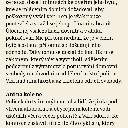
se po asi deseti minutách ke dveřím jeho bytu,
kde se mlácením do nich dožadoval, aby
poškozený vyšel ven. Ten je však pouze
pootevřel a snažil se jeho počínání zabránit.
Útoční jej však zatlačil dovnitř a v ataku
pokračoval. Nic při tom nedbal, že je v cizím
bytě a ostatní přítomní se dožadují jeho
odchodu. Díky tomu se dostal do konfliktu se
zákonem, který včera vyvrcholil sdělením
podezření z výtržnictví a porušování domovní
svobody na obvodním oddělení místní policie.
Visí nad ním hrozba až tříletého odnětí svobody.
Ani na kole ne
Políček do tváře mýtu mnoha lidí, že jízda pod
vlivem alkoholu na obyčejném kole nevadí,
uštědřili včera večer policisté z Varnsdorfu. Ke
kontrole zastavili třicetiletého cyklistu, který