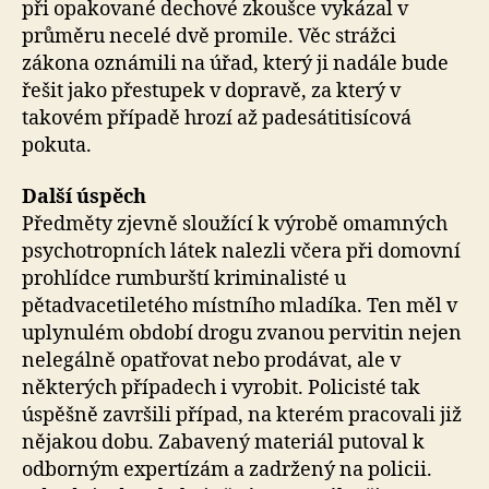
při opakované dechové zkoušce vykázal v
průměru necelé dvě promile. Věc strážci
zákona oznámili na úřad, který ji nadále bude
řešit jako přestupek v dopravě, za který v
takovém případě hrozí až padesátitisícová
pokuta.
Další úspěch
Předměty zjevně sloužící k výrobě omamných
psychotropních látek nalezli včera při domovní
prohlídce rumburští kriminalisté u
pětadvacetiletého místního mladíka. Ten měl v
uplynulém období drogu zvanou pervitin nejen
nelegálně opatřovat nebo prodávat, ale v
některých případech i vyrobit. Policisté tak
úspěšně završili případ, na kterém pracovali již
nějakou dobu. Zabavený materiál putoval k
odborným expertízám a zadržený na policii.