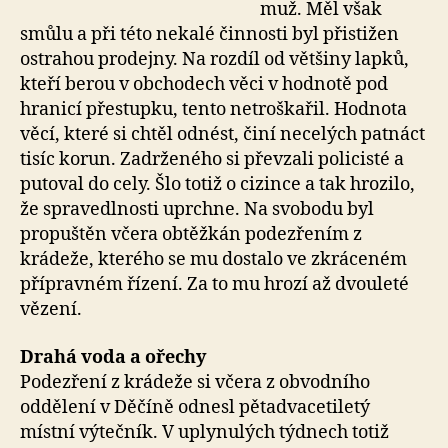
muž. Měl však
smůlu a při této nekalé činnosti byl přistižen
ostrahou prodejny. Na rozdíl od většiny lapků,
kteří berou v obchodech věci v hodnotě pod
hranicí přestupku, tento netroškařil. Hodnota
věcí, které si chtěl odnést, činí necelých patnáct
tisíc korun. Zadrženého si převzali policisté a
putoval do cely. Šlo totiž o cizince a tak hrozilo,
že spravedlnosti uprchne. Na svobodu byl
propuštěn včera obtěžkán podezřením z
krádeže, kterého se mu dostalo ve zkráceném
přípravném řízení. Za to mu hrozí až dvouleté
vězení.
Drahá voda a ořechy
Podezření z krádeže si včera z obvodního
oddělení v Děčíně odnesl pětadvacetiletý
místní výtečník. V uplynulých týdnech totiž