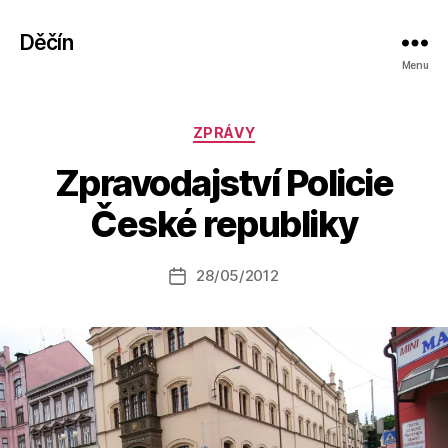
Děčín
Menu
Rubriky
ZPRÁVY
A
Zpravodajství Policie
u
t
České republiky
o
r:
Autor
28/05/2012
a
Datum
příspěvku
l
příspěvku
e
s
o