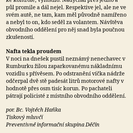
ke kontrole, vymstilo. Nadýchal přes jedno a
půl promile a dál nejel. Respektive jel, ale ne ve
svém autě, ne tam, kam měl původně namířeno
a nebyl to on, kdo seděl za volantem. Návštěva
obvodního oddělení pro něj snad byla poučnou
zkušeností.
Nafta tekla proudem
V noci na dnešek pustil neznámý nenechavec v
Rumburku žilou zaparkovanému nákladnímu
vozidlu s přívěsem. Po odstranění víčka nádrže
odčerpal dvě stě padesát litrů motorové nafty v
hodnotě přes osm tisíc korun. Po pachateli
pátrají policisté z místního obvodního oddělení.
por. Bc. Vojtěch Haňka
Tiskový mluvčí
Preventivně informační skupina Děčín