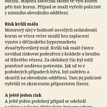
odcizil. Majiteli zanechal škodu ve výši kolem
pěti tisíc korun. Případ se snaží vyřešit policisté
z místního obvodního oddělení.
Risk kvůli málu
Motorový olej v hodnotě necelých sedmdesáti
korun se včera večer snažil bez zaplacení
vynést z děčínského hypermarketu
dvaačtyřicetiletý muž. Kvůli tak malé částce
neváhal riskovat podezření z krádeže a hrozbu
až tříletého vězení. Za obdobný čin byl totiž
poměrně nedávno potrestán. Jak už to v
podobných případech bývá, byl zadržen a
skončil na obvodním oddělení. Tam jej policisté
vyřešili ve zkráceném přípravném řízení.
A ještě jeden risk
A ještě jeden podobný případ se odehrál