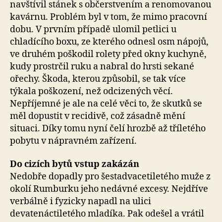
navštívil stánek s občerstvením a renomovanou
kavárnu. Problém byl v tom, že mimo pracovní
dobu. V prvním případě ulomil petlici u
chladícího boxu, ze kterého odnesl osm nápojů,
ve druhém poškodil rolety před okny kuchyně,
kudy prostrčil ruku a nabral do hrsti sekané
ořechy. Škoda, kterou způsobil, se tak více
týkala poškození, než odcizených věcí.
Nepříjemné je ale na celé věci to, že skutků se
měl dopustit v recidivě, což zásadně mění
situaci. Díky tomu nyní čelí hrozbě až tříletého
pobytu v nápravném zařízení.
Do cizích bytů vstup zakázán
Nedobře dopadly pro šestadvacetiletého muže z
okolí Rumburku jeho nedávné excesy. Nejdříve
verbálně i fyzicky napadl na ulici
devatenáctiletého mladíka. Pak odešel a vrátil