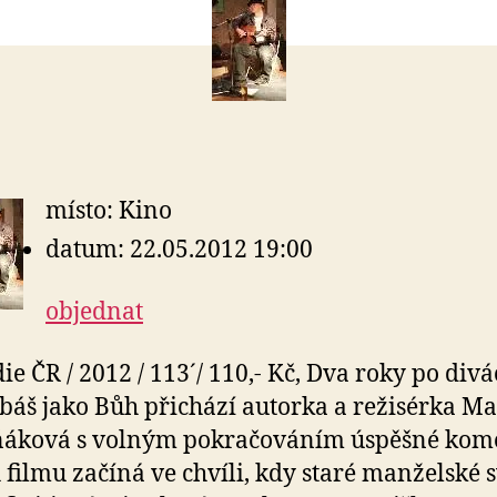
místo: Kino
datum: 22.05.2012 19:00
objednat
e ČR / 2012 / 113´/ 110,- Kč, Dva roky po div
íbáš jako Bůh přichází autorka a režisérka Ma
ňáková s volným pokračováním úspěšné kome
 filmu začíná ve chvíli, kdy staré manželské 