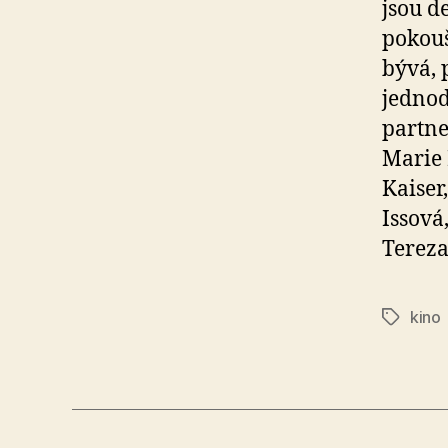
jsou d
pokouš
bývá, 
jednod
partne
Marie 
Kaiser
Issová
Tereza
kino
Štítky