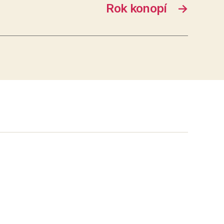
Rok konopí
→