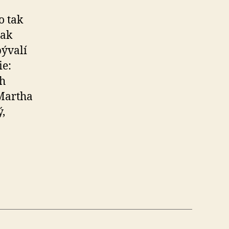
o tak
tak
bývalí
ie:
ch
 Martha
ý,