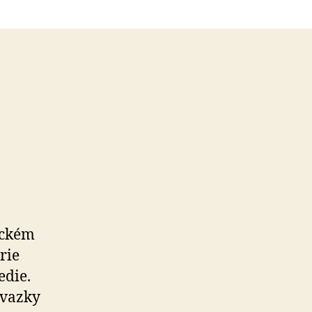
áckém
rie
die.
svazky