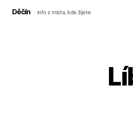
Děčín
info z místa, kde žijete
Lí