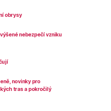
ní obrysy
zvýšené nebezpečí vzniku
čují
leně, novinky pro
kých tras a pokročilý