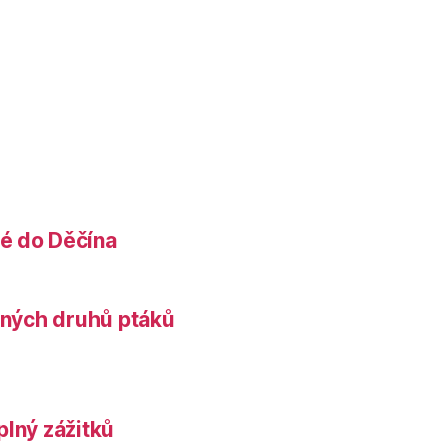
é do Děčína
něných druhů ptáků
plný zážitků