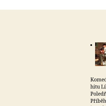
Komedi
hitu L
Poled
Příběh