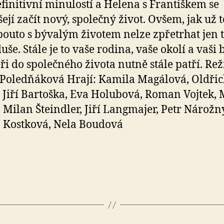
efinitivní minulostí a Helena s Františkem se
ejí začít nový, společný život. Ovšem, jak už t
pouto s bývalým životem nelze zpřetrhat jen 
uše. Stále je to vaše rodina, vaše okolí a vaši 
ři do společného života nutně stále patří. Rež
Poledňáková Hrají: Kamila Magálová, Oldři
, Jiří Bartoška, Eva Holubová, Roman Vojtek,
, Milan Šteindler, Jiří Langmajer, Petr Nárožn
 Kostková, Nela Boudová