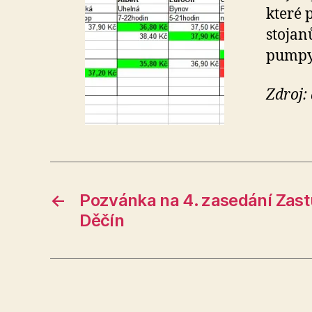
které 
stojan
pumpy
Zdroj: 
←
Pozvánka na 4. zasedání Zast
Děčín