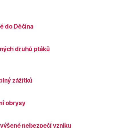
é do Děčína
něných druhů ptáků
plný zážitků
ní obrysy
zvýšené nebezpečí vzniku