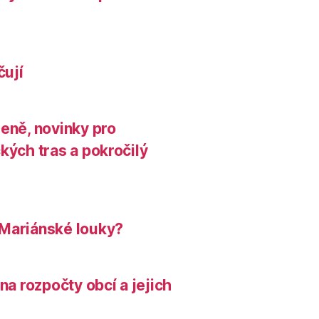
čují
leně, novinky pro
kých tras a pokročilý
 Mariánské louky?
na rozpočty obcí a jejich