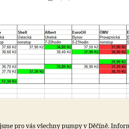
d
příspěvku
příspěvku
a
k
t
o
r
 jsme pro vás všechny pumpy v Děčíně. Infor