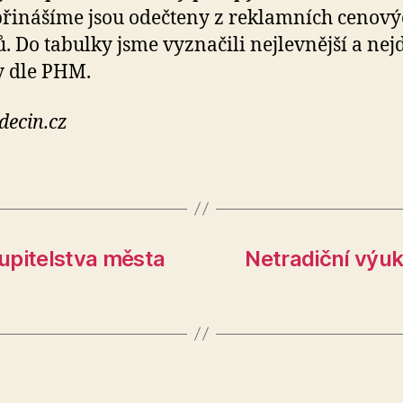
přinášíme jsou odečteny z reklamních cenov
ů. Do tabulky jsme vyznačili nejlevnější a nej
 dle PHM.
decin.cz
upitelstva města
Netradiční výuk