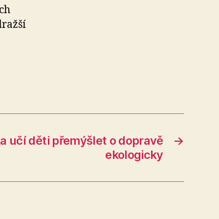
ých
dražší
a učí děti přemýšlet o dopravě
→
ekologicky