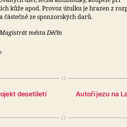
vaných diet, léčba antibiotiky, koupele při
ch kůže apod. Provoz útulku je hrazen z roz
a částečně ze sponzorských darů.
 Magistrát města Děčín
k
ojekt desetiletí
Autoři jezu na L