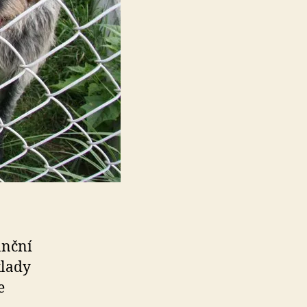
anční
klady
e