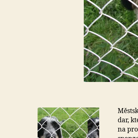
Městsk
dar, k
na pro