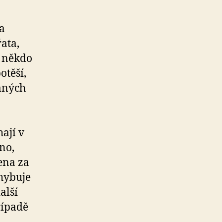
a
ata,
y někdo
otěší,
aných
ají v
no,
ena za
ohybuje
alší
řípadě