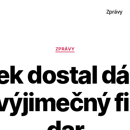
Zprávy
Rubriky
ZPRÁVY
ek dostal dá
 výjimečný f
dar
A
u