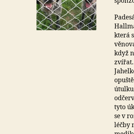
sponzo
Padesá
Hallma
která 
věnova
když n
zvířat
Jahelk
opuště
útulku
odčerv
tyto ú
se v r
léčby 