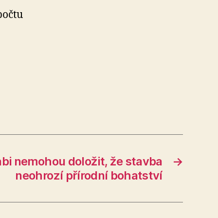
počtu
abi nemohou doložit, že stavba
→
neohrozí přírodní bohatství