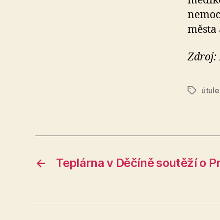
mediko
nemocí
města 
Zdroj:
útule
Štítky
←
Teplárna v Děčíně soutěží o Pr