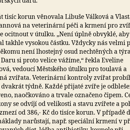
rských darů.
t tisíc korun věnovala Libuše Válková a Vlast
nnová na veterinární péči a krmení pro zvíř
se ocitnout v útulku. „Není úplně obvyklé, ab
l takhle vysokou částku. Vždycky nás velmi p
ěkomu není lhostejný osud nechtěných a týr
. Daru si proto velice vážíme,“ řekla Eveline
ová, vedoucí Městského útulku pro toulavá a
ná zvířata. Veterinární kontroly zvířat probíh
 dvakrát týdně. Každé přijaté zvíře je odbleše
eno, naočkováno a trvale označeno čipem. C
kony se odvíjí od velikosti a stavu zvířete a p
ozmezí od 386,- Kč do tisíce korun. V případě d
náklady narůstají, např. speciální krmení v p