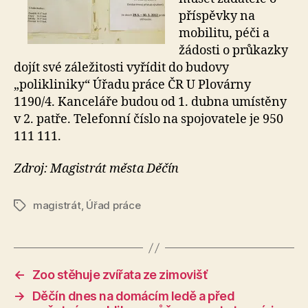
příspěvky na
mobilitu, péči a
žádosti o průkazky
dojít své záležitosti vyřídit do budovy
„polikliniky“ Úřadu práce ČR U Plovárny
1190/4. Kanceláře budou od 1. dubna umístěny
v 2. patře. Telefonní číslo na spojovatele je 950
111 111.
Zdroj: Magistrát města Děčín
magistrát
,
Úřad práce
Štítky
←
Zoo stěhuje zvířata ze zimovišť
→
Děčín dnes na domácím ledě a před