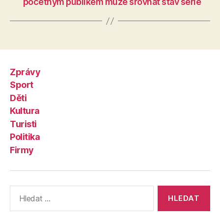
početným publikem může srovnat stav série
Zprávy
Sport
Děti
Kultura
Turisti
Politika
Firmy
Výsledky
vyhledávání: