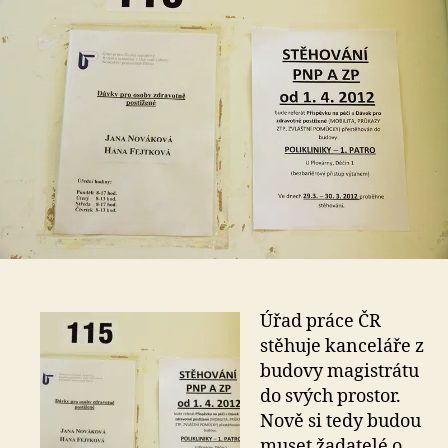
Úřad práce ČR
stěhuje kanceláře z
budovy magistrátu
do svých prostor.
Nově si tedy budou
muset žadatelé o