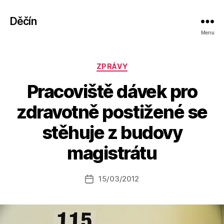
Děčín
Menu
Rubriky
ZPRÁVY
Pracoviště dávek pro
zdravotně postižené se
A
stěhuje z budovy
u
t
magistrátu
o
r:
Autor
15/03/2012
a
Datum
příspěvku
l
příspěvku
e
s
o