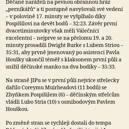
Děčané naráželi na pevnou obrannou hráz
„perníkářů“ a ti postupně navyšovali své vedení
– v polovině 17. minuty se vyšplhalo díky
Pospíšilovi na devět bodů – 32:23. Závěr první
dvacetiminutovky však měli Válečníci
excelentní – nejprve se na přelomu 19. a 20.
minuty prosadili Dwight Burke s Lubem Striou –
35:31, aby prvně jmenovaný po asistenci Pavla
Houšky ukončil téměř s klaksonem první půli a
snížil děčínské manko na dva bodíky – 35:33.
Na straně JIPu se v první půli nejvíce střelecky
dařilo Coreymu Muirheadovi (11 bodů) se
Zbyňkem Pospíšilem (6) – děčínským střelcům
vládli Lubo Stria (10) s osmibodovým Pavlem
Houškou.
Po změně stran se rychleji dostali do tempa