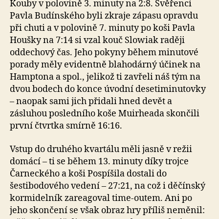
Kouby v polovině 3. minuty na 2:8. Svěřenci
Pavla Budínského byli zkraje zápasu opravdu
při chuti a v polovině 7. minuty po koši Pavla
Houšky na 7:14 si vzal kouč Slowiak raději
oddechový čas. Jeho pokyny během minutové
porady měly evidentně blahodárný účinek na
Hamptona a spol., jelikož ti zavřeli náš tým na
dvou bodech do konce úvodní desetiminutovky
– naopak sami jich přidali hned devět a
zásluhou posledního koše Muirheada skončili
první čtvrtka smírně 16:16.
Vstup do druhého kvartálu měli jasně v režii
domácí – ti se během 13. minuty díky trojce
Čarneckého a koši Pospíšila dostali do
šestibodového vedení – 27:21, na což i děčínský
kormidelník zareagoval time-outem. Ani po
jeho skončení se však obraz hry příliš neměnil: