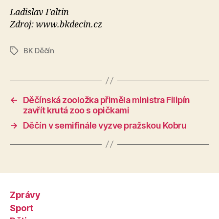
Ladislav Faltin
Zdroj: www.bkdecin.cz
BK Děčín
Štítky
←
Děčínská zooložka přiměla ministra Filipín
zavřít krutá zoo s opičkami
→
Děčín v semifinále vyzve pražskou Kobru
Zprávy
Sport