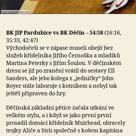
BK JIP Pardubice vs BK Děčín – 54:58
(16:16,
35:33, 42:47)
Východočeši se v zápase museli obejít bez
služeb křídelníka Jiřího Černoška a mladíků
Martina Peterky s Jiřím Šoulou. V děčínském
dresu se již po zranění vrátil do sestavy Ell
Sanders, ale jeho kolega z „jedničky“ John
Boyer stále laboruje s kotníkem a nebyl tak
ještěš připraven do hry.
Děčínská základní pětice začala utkání ve
velkém stylu, a i když se jako první první
prosadil domácí křídelník Muirhead, obracely
trojky Aliče a Strii společně s košem kapitána