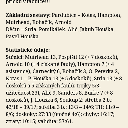
příčku v tabulce!!!
Základní sestavy:
Pardubice – Kotas, Hampton,
Muirhead, Bohačík, Arnold
Děčín – Stria, Pomikálek, Alič, Jakub Houška,
Pavel Houška
Statistické údaje:
Střelci
: Muirhead 13, Pospíšil 12 (+ 7 doskoků),
Arnold 10 (+ 4 získané fauly), Hampton 7 (+ 4
asistence), Čarnecký 6, Bohačík 3, O. Peterka 2,
Kotas 1 – P. Houška 13 (+ 5 doskoků), Stria 13 (+ 8
doskoků a 5 získaných faulů; trojky 5/3;
užitečnost 23), Alič 9, Sanders 8, Burke 7 (+ 8
doskoků), J. Houška 6, Soukup 2; střelba 2 b.:
42/18 – 39/17; střelba 3 b.: 13/3 – 14/6; TH: 11/9 –
8/6; doskoky: 27:33 (útočné 4:6); chyby: 16:17;
ztráty: 10:15; validita: 57:61.