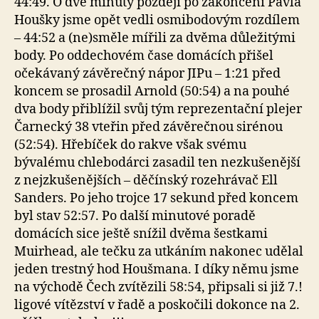
44:49. O dvě minuty později po zakončení Pavla
Houšky jsme opět vedli osmibodovým rozdílem
– 44:52 a (ne)směle mířili za dvěma důležitými
body. Po oddechovém čase domácích přišel
očekávaný závěrečný nápor JIPu – 1:21 před
koncem se prosadil Arnold (50:54) a na pouhé
dva body přiblížil svůj tým reprezentační plejer
Čarnecký 38 vteřin před závěrečnou sirénou
(52:54). Hřebíček do rakve však svému
bývalému chlebodárci zasadil ten nezkušenější
z nejzkušenějších – děčínský rozehrávač Ell
Sanders. Po jeho trojce 17 sekund před koncem
byl stav 52:57. Po další minutové poradě
domácích sice ještě snížil dvěma šestkami
Muirhead, ale tečku za utkáním nakonec udělal
jeden trestný hod Houšmana. I díky němu jsme
na východě Čech zvítězili 58:54, připsali si již 7.!
ligové vítězství v řadě a poskočili dokonce na 2.