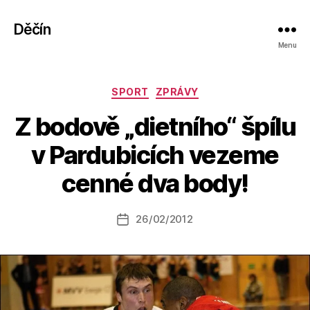
Děčín
Menu
Rubriky
SPORT
ZPRÁVY
Z bodově „dietního“ špílu
A
v Pardubicích vezeme
u
t
cenné dva body!
o
r:
Autor
26/02/2012
a
Datum
příspěvku
l
příspěvku
e
s
o