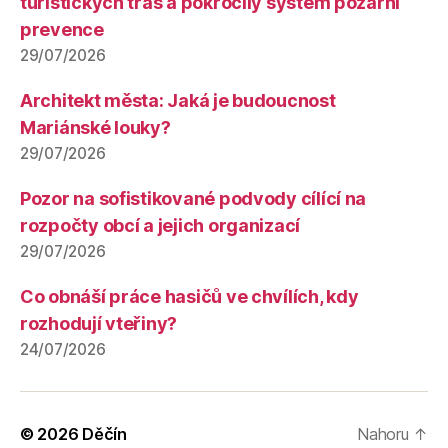
turistických tras a pokročilý systém požární
prevence
29/07/2026
Architekt města: Jaká je budoucnost
Mariánské louky?
29/07/2026
Pozor na sofistikované podvody cílící na
rozpočty obcí a jejich organizací
29/07/2026
Co obnáší práce hasičů ve chvílích, kdy
rozhodují vteřiny?
24/07/2026
© 2026
Děčín
Nahoru
↑