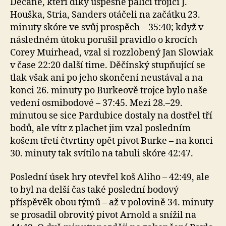
Děčané, kteří díky úspěšně pálící trojici J.
Houška, Stria, Sanders otáčeli na začátku 23.
minuty skóre ve svůj prospěch – 35:40; když v
následném útoku porušil pravidlo o krocích
Corey Muirhead, vzal si rozzlobený Jan Slowiak
v čase 22:20 další time. Děčínský stupňující se
tlak však ani po jeho skončení neustával a na
konci 26. minuty po Burkeově trojce bylo naše
vedení osmibodové – 37:45. Mezi 28.–29.
minutou se sice Pardubice dostaly na dostřel tří
bodů, ale vítr z plachet jim vzal posledním
košem třetí čtvrtiny opět pivot Burke – na konci
30. minuty tak svítilo na tabuli skóre 42:47.
Poslední úsek hry otevřel koš Aliho – 42:49, ale
to byl na delší čas také poslední bodový
příspěvěk obou týmů – až v polovině 34. minuty
se prosadil obrovitý pivot Arnold a snížil na