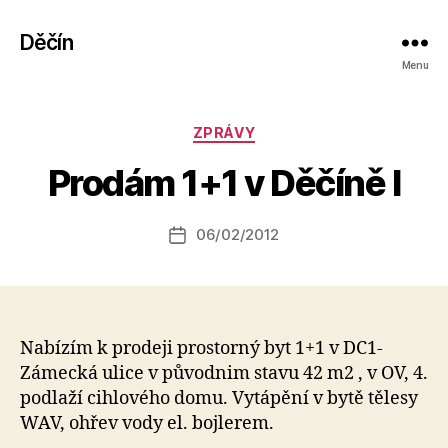
Děčín
Menu
A
Rubriky
ZPRÁVY
u
t
Prodám 1+1 v Děčíně I
o
r:
Autor
06/02/2012
a
Datum
příspěvku
l
příspěvku
e
s
o
Nabízím k prodeji prostorný byt 1+1 v DC1-
Zámecká ulice v původnim stavu 42 m2 , v OV, 4.
podlaží cihlového domu. Vytápění v bytě tělesy
WAV, ohřev vody el. bojlerem.